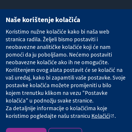
Naše korištenje kolačića
11-13 Cavendish
Kontaktirajte
Square
nas
Koristimo nužne kolačiće kako bi naša web
Pouzdani dokazi.
London
Novosti
stranica radila. Željeli bismo postaviti i
Utemeljeni
W1G 0AN
Ured za
dokazi.
neobavezne analitičke kolačiće koji će nam
Ujedinjeno
medije
Bolje zdravlje.
Kraljevstvo
O nama
pomoći da ju poboljšamo. Nećemo postaviti
Poslovi
neobavezne kolačiće ako ih ne omogućite.
Cochrane
Korištenjem ovog alata postavit će se kolačić na
Library
vaš uređaj, kako bi zapamtili vaše postavke. Svoje
postavke kolačića možete promijeniti u bilo
kojem trenutku klikom na vezu "Postavke
The Cochrane Collaboration is a charity (no. 1045921) and a
kolačića" u podnožju svake stranice.
company limited by guarantee (no. 03044323) registered in
England & Wales. VAT registration number GB 718 2127 49.
Za detaljnije informacije o kolačićima koje
koristimo pogledajte našu stranicu
Kolačići
.
Copyright © 2026 The Cochrane Collaboration
Uvjeti korištenja
|
Odricanje od odgovornosti
|
Privatnost
|