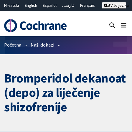
Hrvatski
English
Español
فارسی
Français
Više jezika
Русский
Deutsch
Bahasa Malaysia
ไทย
繁體中文
简体中文
Close search ✖
Prečistači
Početna
Naši dokazi
Bromperidol dekanoat
(depo) za liječenje
shizofrenije