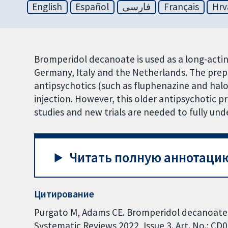
English
Español
فارسی
Français
Hrv
Bromperidol decanoate is used as a long-actin
Germany, Italy and the Netherlands. The prep
antipsychotics (such as fluphenazine and hal
injection. However, this older antipsychotic 
studies and new trials are needed to fully und
Читать полную аннотацию
Цитирование
Purgato M, Adams CE. Bromperidol decanoate 
Systematic Reviews 2022, Issue 3. Art. No.: 