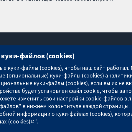
куки-файлов (cookies)
11-13 Cavendish Square
London
е куки-файлы (cookies), чтобы наш сайт работал.
W1G 0AN
е (опциональные) куки-файлы (cookies) аналитики
United Kingdom
циональные куки-файлы (cookies), если вы их не 
ройстве будет установлен файл cookie, чтобы зап
можете изменить свои настройки cookie-файлов в л
-файлов" в нижнем колонтитуле каждой страницы.
any limited by guarantee (no. 03044323) registered in England & W
обной информации о куки-файлах (cookies), которы
ах (cookies)
".