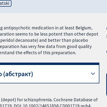
atski
g antipsychotic medication in at least Belgium,
aration seems to be less potent than other depot
operidol decanoate) and better than placebo
preparation has very few data from good quality
erstand the effects of this preparation.
 (абстракт)
(depot) for schizophrenia. Cochrane Database of
CD001719. DOI: 10.1002/14651858.CD001719.pub4.