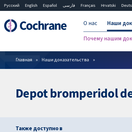
Русский
English
Español
فارسی
Français
Hrvatski
Deuts
О нас
Наши док
Почему нашим док
Фильтры
Главная
Наши доказательства
Depot bromperidol de
Также доступно в