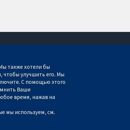
Связаться с нами
Новости
 Мы также хотели бы
Пресс-служба
, чтобы улучшить его. Мы
О нас
включите. С помощью этого
Работа
омнить Ваши
Cochrane Library
юбое время, нажав на
ales. VAT registration number GB 718 2127 49.
е мы используем, см.