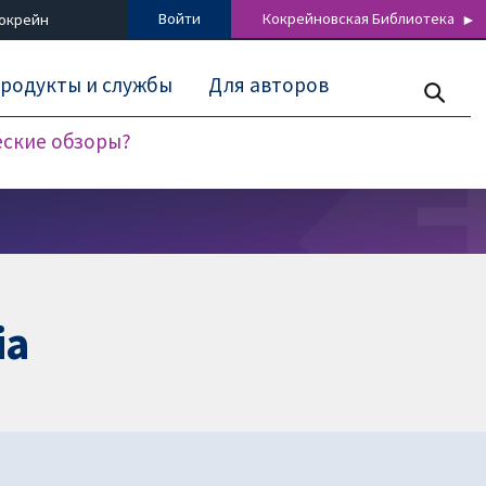
Войти
Кокрейновская Библиотека
Кокрейн
родукты и службы
Для авторов
еские обзоры?
ia