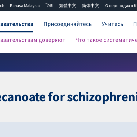
ch
Bahasa Malaysia
ไทย
繁體中文
简体中文
О переводах в 
азательства
Присоединяйтесь
Учитесь
П
азательствам доверяют
Что такое систематич
Закрыть поиск ✖
canoate for schizophren