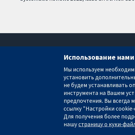
Использование нами 
Мы используем необходимы
установить дополнительны
Надёжные доказательства
Информированные решения
не будем устанавливать оп
Во благо здоровья
инструмента на Вашем уст
предпочтения. Вы всегда 
ссылку "Настройки cookie
The Cochrane Collaboration is a charity (no. 1045921) and a comp
Для получения более подр
нашу
страницу о куки-файл
Copyright © 2026 The Cochrane Collaboration