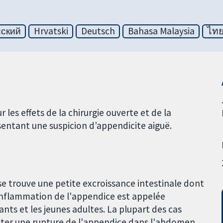
сский
Hrvatski
Deutsch
Bahasa Malaysia
ไท
es effets de la chirurgie ouverte et de la
sentant une suspicion d’appendicite aiguë.
se trouve une petite excroissance intestinale dont
'inflammation de l'appendice est appelée
ants et les jeunes adultes. La plupart des cas
viter une rupture de l'appendice dans l'abdomen.