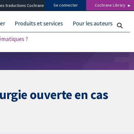
Se connecter
Cochrane Library
es traductions Cochrane
er
Produits et services
Pour les auteurs
tématiques ?
urgie ouverte en cas