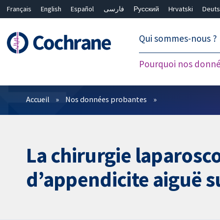
Français
English
Español
فارسی
Русский
Hrvatski
Deuts
繁體中文
简体中文
Qui sommes-nous ?
Pourquoi nos donné
Filtres
Accueil
Nos données probantes
La chirurgie laparosc
d’appendicite aiguë 