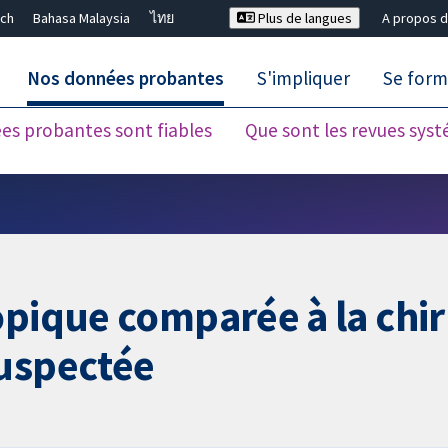
ch
Bahasa Malaysia
ไทย
Plus de langues
A propos d
Nos données probantes
S'impliquer
Se form
es probantes sont fiables
Que sont les revues sys
Fermer la recherche ✖
opique comparée à la chir
suspectée