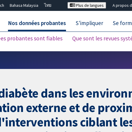
ch
Bahasa Malaysia
ไทย
Plus de langues
A propos d
Nos données probantes
S'impliquer
Se form
es probantes sont fiables
Que sont les revues sys
Fermer la recherche ✖
 diabète dans les enviro
tion externe et de proxi
interventions ciblant le