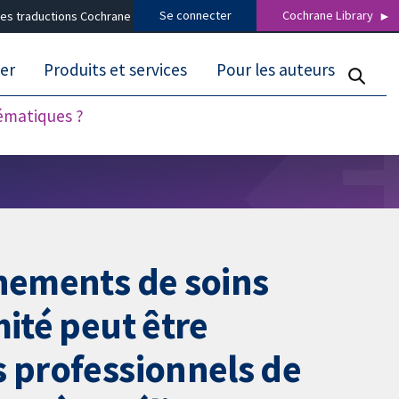
Se connecter
Cochrane Library
es traductions Cochrane
er
Produits et services
Pour les auteurs
tématiques ?
nnements de soins
mité peut être
s professionnels de