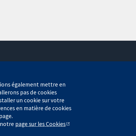
Contactez-nous
Actualités
Service de presse
erions également mettre en
Qui sommes-nous
allerons pas de cookies
Offres d'emploi
staller un cookie sur votre
Cochrane Library
rences en matière de cookies
 page.
r notre
page sur les Cookies
4323) enregistrée en Angleterre et au Pays de Galles. Numéro de