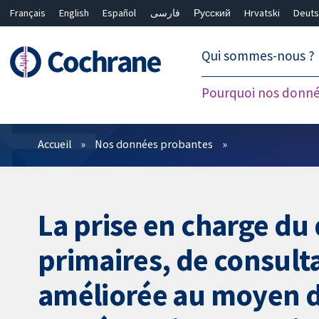
Français
English
Español
فارسی
Русский
Hrvatski
Deuts
繁體中文
简体中文
Qui sommes-nous ?
Pourquoi nos donné
Filtres
Accueil
Nos données probantes
La prise en charge du
primaires, de consulta
améliorée au moyen d'