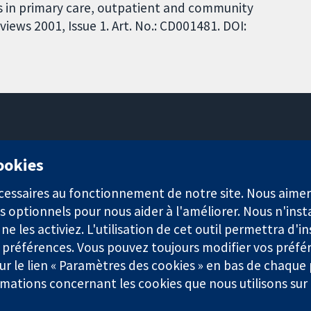
 in primary care, outpatient and community
ews 2001, Issue 1. Art. No.: CD001481. DOI:
11-13 Cavendish Square
cookies
Londres
W1G0AN
nécessaires au fonctionnement de notre site. Nous aim
Royaume-Uni
s optionnels pour nous aider à l'améliorer. Nous n'inst
e les activiez. L'utilisation de cet outil permettra d'in
 préférences. Vous pouvez toujours modifier vos préfé
r le lien « Paramètres des cookies » en bas de chaque
rmations concernant les cookies que nous utilisons su
921) et une société à responsabilité limitée par garantie (n° 0304