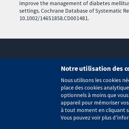
improve the management of diabetes mellitus
settings. Cochrane Database of Systematic Revi
10.1002/14651858.CD001481.
Notre utilisation des 
Nous utilisons les cookies 
Des données probantes.
place des cookies analytique
Des décisions éclairées.
Une meilleure santé.
optionnels à moins que vous n
appareil pour mémoriser vos
à tout moment en cliquant su
Vous pouvez voir plus d'info
La Collaboration Cochrane est une association caritative (n° 1045
TVA : GB 718 2127 49.