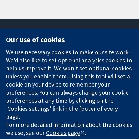
Our use of cookies
11-13 Cavendish
Contact us
We use necessary cookies to make our site work.
Square
News
Trusted
We'd also like to set optional analytics cookies to
London
Press office
evidence.
W1G 0AN
About us
help us improve it. We won't set optional cookies
Informed
ஐக்கிய
Jobs
unless you enable them. Using this tool will set a
decisions.
இராச்சியம்
Cochrane
cookie on your device to remember your
Better health.
Library
preferences. You can always change your cookie
preferences at any time by clicking on the
'Cookies settings' link in the footer of every
The Cochrane Collaboration is a charity (no. 1045921) and a
page.
company limited by guarantee (no. 03044323) registered in
England & Wales. VAT registration number GB 718 2127 49.
For more detailed information about the cookies
we use, see our
Cookies page
.
Copyright © 2026 The Cochrane Collaboration