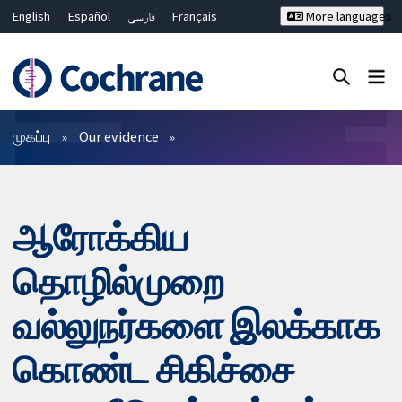
English
Español
فارسی
Français
More languages
Русский
Hrvatski
Deutsch
Bahasa Malaysia
ไทย
繁體中文
简体中文
Close search ✖
வடிகட்டிகள்
முகப்பு
Our evidence
ஆரோக்கிய
தொழில்முறை
வல்லுநர்களை இலக்காக
கொண்ட சிகிச்சை