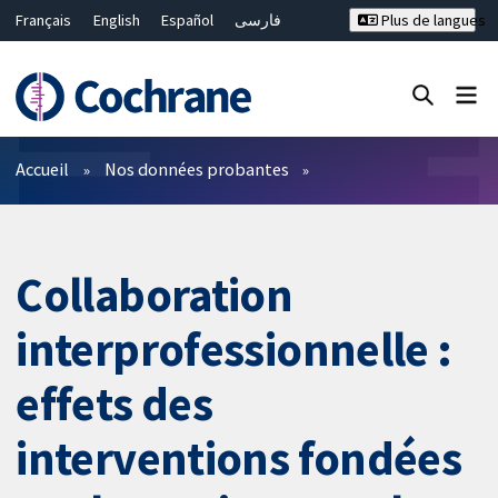
Français
English
Español
فارسی
Plus de langues
Русский
Hrvatski
Deutsch
Bahasa Malaysia
ไทย
繁體中文
简体中文
Fermer la recherche ✖
Filtres
Accueil
Nos données probantes
Collaboration
interprofessionnelle :
effets des
interventions fondées