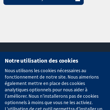
Notre utilisation des cookies
11-13 Cavendish
Contactez-
Square
nous
Nous utilisons les cookies nécessaires au
Des données
Londres
Actualités
fonctionnement de notre site. Nous aimerions
probantes.
W1G0AN
Service de
également mettre en place des cookies
Des décisions
Royaume-Uni
presse
analytiques optionnels pour nous aider à
éclairées.
Qui sommes-
l'améliorer. Nous n'installerons pas de cookies
Une meilleure
nous
santé.
optionnels à moins que vous ne les activiez.
Offres
d'emploi
L'utilisation de cet outil permettra d'installer un