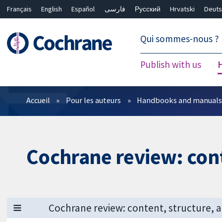
Français
English
Español
فارسی
Русский
Hrvatski
Deuts
繁體中文
简体中文
Qui sommes-nous ?
Publish with us
Filtres
Accueil
Pour les auteurs
Handbooks and manual
Cochrane review: cont