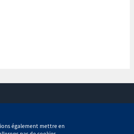
Contactez-nous
Actualités
Service de presse
erions également mettre en
Qui sommes-nous
allerons pas de cookies