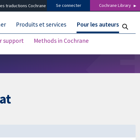
Se connecter
Cochrane Library
es traductions Cochrane
mer
Produits et services
Pour les auteurs
r support
Methods in Cochrane
at