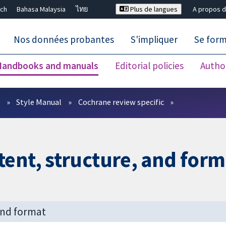
ch
Bahasa Malaysia
ไทย
Plus de langues
A propos d
Nos données probantes
S'impliquer
Se for
Handbooks and manuals
Editorial policies
Autho
Fermer la recherche ✖
s
Style Manual
Cochrane review specific
ent, structure, and form