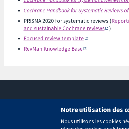
Cochrane Handbook for Systematic Reviews of 
Cochrane Handbook for Systematic Reviews of 
PRISMA 2020 for systematic reviews (
Reporti
and sustainable Cochrane reviews
)
Focused review template
RevMan Knowledge Base
Notre utilisation des 
Nous utilisons les cookies 
Des données probantes.
place des cookies analytique
Des décisions éclairées.