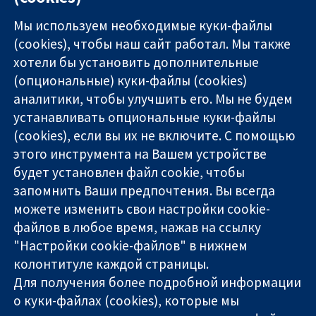
Мы используем необходимые куки-файлы
(cookies), чтобы наш сайт работал. Мы также
хотели бы установить дополнительные
(опциональные) куки-файлы (cookies)
аналитики, чтобы улучшить его. Мы не будем
11-13 Cavendish
Связаться с
устанавливать опциональные куки-файлы
Square
нами
(cookies), если вы их не включите. С помощью
Надёжные
London
Новости
этого инструмента на Вашем устройстве
доказательства
W1G 0AN
Пресс-
Информированные
будет установлен файл cookie, чтобы
United Kingdom
служба
решения
О нас
запомнить Ваши предпочтения. Вы всегда
Во благо
Работа
можете изменить свои настройки cookie-
здоровья
Cochrane
файлов в любое время, нажав на ссылку
Library
"Настройки cookie-файлов" в нижнем
колонтитуле каждой страницы.
Для получения более подробной информации
The Cochrane Collaboration is a charity (no. 1045921) and a
о куки-файлах (cookies), которые мы
company limited by guarantee (no. 03044323) registered in