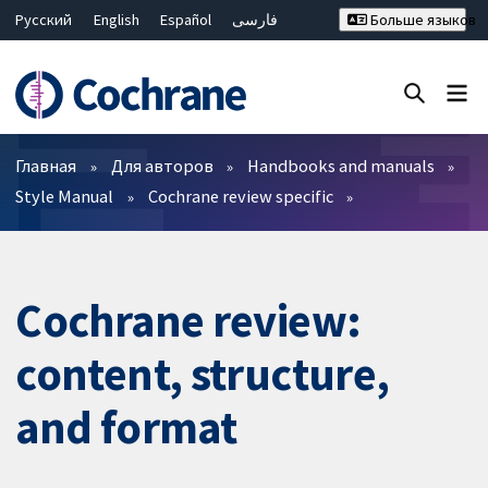
Русский
English
Español
فارسی
Больше языков
Français
Hrvatski
Deutsch
Bahasa Malaysia
ไทย
繁體中文
简体中文
Закрыть поиск ✖
Фильтры
Главная
Для авторов
Handbooks and manuals
Style Manual
Cochrane review specific
Cochrane review:
content, structure,
and format