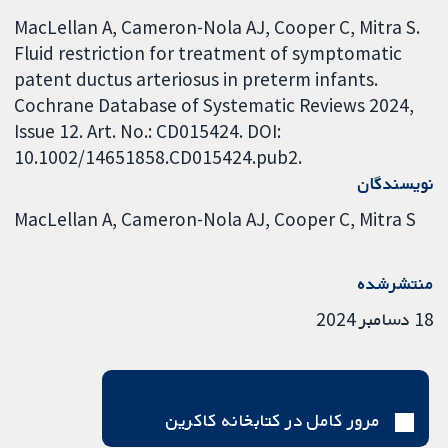
MacLellan A, Cameron-Nola AJ, Cooper C, Mitra S.
Fluid restriction for treatment of symptomatic
patent ductus arteriosus in preterm infants.
Cochrane Database of Systematic Reviews 2024,
Issue 12. Art. No.: CD015424. DOI:
10.1002/14651858.CD015424.pub2.
نویسندگان
MacLellan A
Cameron-Nola AJ
Cooper C
Mitra S
منتشرشده
18 دسامبر 2024
مرور کامل در کتابخانه کاکرین