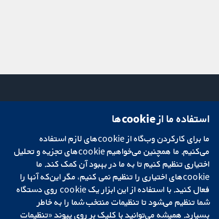
استفاده ما از cookie‌ها
میدان کاوندیش
تماس با ما
۱۳-۱۱
اخبار
تحقیقات قابل
ما برای کارکردن وب‌گاه از cookie‌های لازم استفاده
لندن
دفتر رسانه‌ای
اعتماد.
W1G 0AN
درباره ما
می‌کنیم. ما همچنین می‌خواهیم cookie‌های تجزیه و تحلیل
تصمیم‌گیری آگاهانه.
بریتانیا
فرصت‌های
اختیاری تنظیم کنیم تا به ما در بهبود آن کمک کند. ما
سلامت بهتر.
شغلی
cookie‌های اختیاری را تنظیم نمی کنیم، مگر این‌که آنها را
Cochrane
فعال کنید. با استفاده از این ابزار یک cookie‌ روی دستگاه
Library
شما تنظیم می‌شود تا تنظیمات منتخب شما را به خاطر
بسپارد. همیشه می‌توانید با کلیک بر روی پیوند «تنظیمات