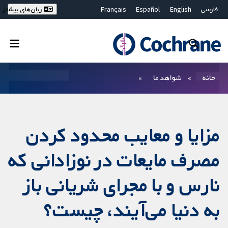
فارسی
English
Español
Français
زبان‌های بیشتر
Deutsch
Hrvatski
Русский
简体中文
繁體中文
ไทย
Bahasa Malaysia
بستن جستجو ✖
فیلترها
خانه
شواهد ما
مزایا و معایب محدود کردن
مصرف مایعات در نوزادانی که
نارس و با مجرای شریانی باز
به دنیا می‌آیند، چیست؟