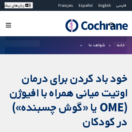
فارسی
English
Español
Français
زبان‌های بیشتر
Deutsch
Hrvatski
Русский
简体中文
繁體中文
ไทย
Bahasa Malaysia
بستن جستجو ✖
فیلترها
خانه
شواهد ما
خود باد کردن برای درمان
اوتیت میانی همراه با افیوژن
(OME یا «گوش چسبنده»)
در کودکان