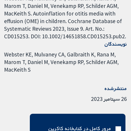
Marom T, Daniel M, Venekamp RP, Schilder AGM,
MacKeith S. Autoinflation for otitis media with
effusion (OME) in children. Cochrane Database of
Systematic Reviews 2023, Issue 9. Art. No.:
CD015253. DOI: 10.1002/14651858.CD015253.pub2.
نویسندگان
Webster KE
Mulvaney CA
Galbraith K
Rana M
Marom T
Daniel M
Venekamp RP
Schilder AGM
MacKeith S
منتشرشده
26 سپتامبر 2023
مرور کامل در کتابخانه کاکرین