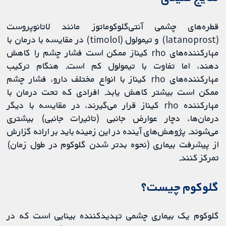
قطره‌های چشمی آنتی‌گلوکوماتوز مانند لاتانوپروست
(latanoprost) و تیمولول (timolol) در مقایسه با درمان با
مهارکننده‌های rho کیناز ممکن است فشار چشم را کاهش
دهند، اما تفاوت با تیمولول کم است. هنگام ترکیب
مهارکننده‌های rho کیناز با انواع مختلف دارو، فشار چشم
ممکن است بیشتر کاهش یابد. افرادی که تحت درمان با
مهارکننده rho کیناز قرار می‌گیرند، در مقایسه با دیگر
درمان‌ها، دچار عوارض جانبی (تاثیرات جانبی) بیشتری
می‌شوند. پژوهش‌های آینده در این زمینه باید بر ارائه گزارش
از پیشرفت بیماری (نحوه بدتر شدن گلوکوم در طول زمان)
تمرکز کنند.
گلوکوم چیست؟
گلوکوم یک بیماری چشمی تهدیدکننده بینایی است که در