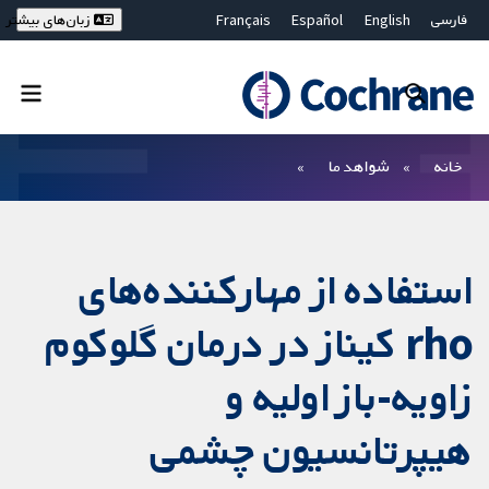
فارسی
English
Español
Français
زبان‌های بیشتر
Deutsch
Hrvatski
Русский
简体中文
繁體中文
ไทย
Bahasa Malaysia
بستن جستجو ✖
فیلترها
خانه
شواهد ما
استفاده از مهارکننده‌های
rho کیناز در درمان گلوکوم
زاویه-باز اولیه و
هیپرتانسیون چشمی