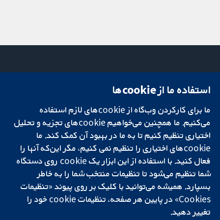
استفاده ما از cookie‌ها
میدان کاوندیش
تماس با ما
۱۳-۱۱
اخبار
ما برای کارکردن وب‌گاه از cookie‌های لازم استفاده
تحقیقات قابل
لندن
دفتر رسانه‌ای
اعتماد.
W1G 0AN
درباره ما
می‌کنیم. ما همچنین می‌خواهیم cookie‌های تجزیه و تحلیل
تصمیم‌گیری آگاهانه.
بریتانیا
فرصت‌های
اختیاری تنظیم کنیم تا به ما در بهبود آن کمک کند. ما
سلامت بهتر.
شغلی
cookie‌های اختیاری را تنظیم نمی کنیم، مگر این‌که آنها را
Cochrane
فعال کنید. با استفاده از این ابزار یک cookie‌ روی دستگاه
Library
شما تنظیم می‌شود تا تنظیمات منتخب شما را به خاطر
بسپارد. همیشه می‌توانید با کلیک بر روی پیوند «تنظیمات
Cookies» در پایین هر صفحه، تنظیمات cookie‌ خود را
شبکه همکاری کاکرین، یک مؤسسه خیریه (شماره 1045921) و یک شرکت با
تغییر دهید.
مسئولیت محدود به‌صورت ضمانت (شماره 03044323) ثبت‌شده در انگلستان