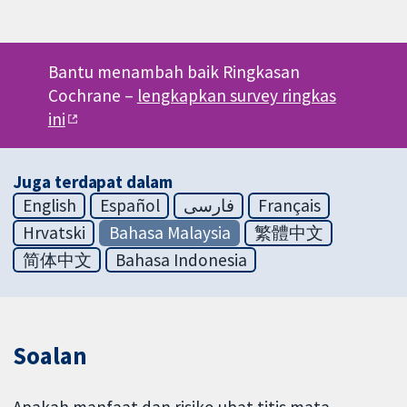
Bantu menambah baik Ringkasan
Cochrane –
lengkapkan survey ringkas
ini
Juga terdapat dalam
English
Español
فارسی
Français
Hrvatski
Bahasa Malaysia
繁體中文
简体中文
Bahasa Indonesia
Soalan