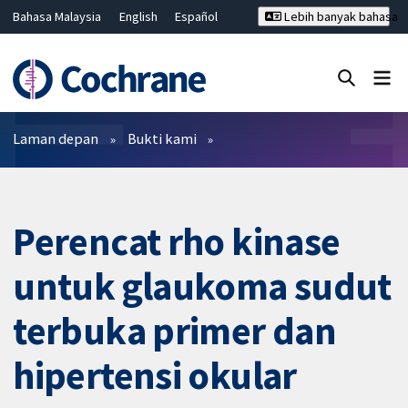
Bahasa Malaysia
English
Español
Lebih banyak bahasa
فارسی
Français
Русский
Hrvatski
Deutsch
ไทย
繁體中文
简体中文
Tutup carian ✖
Penapis
Laman depan
Bukti kami
Perencat rho kinase
untuk glaukoma sudut
terbuka primer dan
hipertensi okular