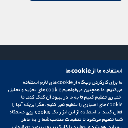
استفاده ما از cookie‌ها
میدان کاوندیش
تماس با ما
۱۳-۱۱
اخبار
ما برای کارکردن وب‌گاه از cookie‌های لازم استفاده
تحقیقات قابل
لندن
دفتر رسانه‌ای
اعتماد.
می‌کنیم. ما همچنین می‌خواهیم cookie‌های تجزیه و تحلیل
W1G 0AN
درباره ما
تصمیم‌گیری آگاهانه.
بریتانیا
فرصت‌های
اختیاری تنظیم کنیم تا به ما در بهبود آن کمک کند. ما
سلامت بهتر.
شغلی
cookie‌های اختیاری را تنظیم نمی کنیم، مگر این‌که آنها را
Cochrane
فعال کنید. با استفاده از این ابزار یک cookie‌ روی دستگاه
Library
شما تنظیم می‌شود تا تنظیمات منتخب شما را به خاطر
بسپارد. همیشه می‌توانید با کلیک بر روی پیوند «تنظیمات