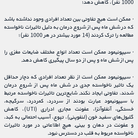
1000 نفر)، کاهش دهد؛
· ممکن است هیچ تفاوتی بین تعداد افرادی وجود نداشته باشد
که در شش ماه پس از شروع درمان به دلیل تاثیرات ناخواسته
مطالعه را ترک کردند (14 مورد بیشتر در هر 1000 نفر)؛
· سیپونیمود ممکن است تعداد انواع مختلف ضایعات مغزی را
پس از شش ماه و پس از دو سال پیگیری کاهش دهد.
· سیپونیمود ممکن است از نظر تعداد افرادی که دچار حداقل
یک تاثیر ناخواسته جدی در شش ماه پس از شروع درمان
شدند، تفاوتی ایجاد نکند. شایع‌ترین تاثیرات ناخواسته مرتبط
با سیپونیمود عبارت بودند از سردرد، کمردرد، سرگیجه،
خستگی، آنفلوآنزا، عفونت مجاری ادراری (UTI)، کاهش
گلبول‌های سفید خون (لنفوپنی)، تهوع، آسیب احتمالی به کبد،
و عفونت در دهان و بینی. هیچ اطلاعاتی در مورد تاثیرات
ناخواسته مربوط به قلب در دسترس نبود.