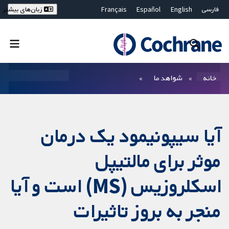
فارسی
English
Español
Français
زبان‌های بیشتر
Deutsch
Hrvatski
Русский
简体中文
繁體中文
ไทย
Bahasa Malaysia
بستن جستجو ✖
فیلترها
خانه
شواهد ما
آیا سیپونیمود یک درمان
موثر برای مالتیپل
اسکلروزیس (MS) است و آیا
منجر به بروز تاثیرات