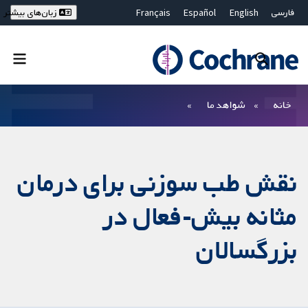
فارسی
English
Español
Français
زبان‌های بیشتر
Deutsch
Hrvatski
Русский
简体中文
繁體中文
ไทย
Bahasa Malaysia
بستن جستجو ✖
فیلترها
خانه
شواهد ما
نقش طب سوزنی برای درمان
مثانه بیش-فعال در
بزرگسالان