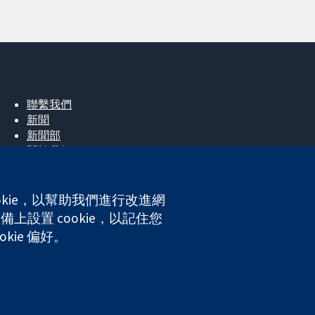
聯繫我們
新聞
新聞部
關於我們
工作機會
Cochrane Library
okie，以幫助我們進行改進網
上設置 cookie，以記住您
kie 偏好。
ales. VAT registration number GB 718 2127 49.
網站條款與條件
|
免責聲明
|
隱私權
|
Cookie 政策
|
Cookie 設定