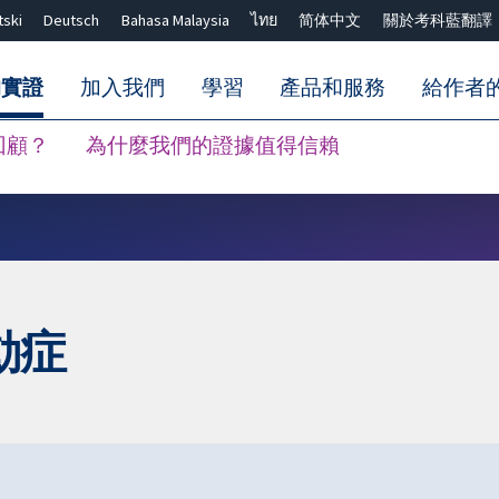
tski
Deutsch
Bahasa Malaysia
ไทย
简体中文
關於考科藍翻譯
的實證
加入我們
學習
產品和服務
給作者
回顧？
為什麼我們的證據值得信賴
關閉搜尋 ✖
動症