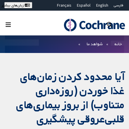
فارسی
English
Español
Français
زبان‌های بیشتر
Deutsch
Hrvatski
Русский
简体中文
繁體中文
ไทย
Bahasa Malaysia
بستن جستجو ✖
فیلترها
خانه
شواهد ما
آیا محدود کردن زمان‌های
غذا خوردن (روزه‌داری
متناوب) از بروز بیماری‌های
قلبی‌عروقی پیشگیری