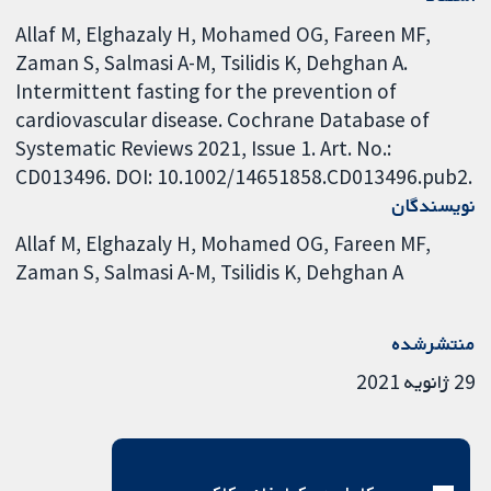
Allaf M, Elghazaly H, Mohamed OG, Fareen MF,
Zaman S, Salmasi A-M, Tsilidis K, Dehghan A.
Intermittent fasting for the prevention of
cardiovascular disease. Cochrane Database of
Systematic Reviews 2021, Issue 1. Art. No.:
CD013496. DOI: 10.1002/14651858.CD013496.pub2.
نویسندگان
Allaf M
Elghazaly H
Mohamed OG
Fareen MF
Zaman S
Salmasi A-M
Tsilidis K
Dehghan A
منتشرشده
29 ژانویه 2021