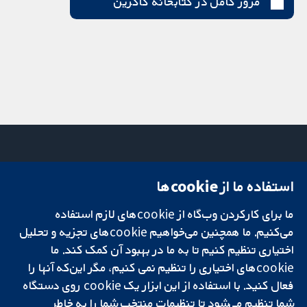
مرور کامل در کتابخانه کاکرین
استفاده ما از cookie‌ها
میدان کاوندیش
تماس با ما
۱۳-۱۱
اخبار
ما برای کارکردن وب‌گاه از cookie‌های لازم استفاده
تحقیقات قابل
لندن
دفتر رسانه‌ای
اعتماد.
می‌کنیم. ما همچنین می‌خواهیم cookie‌های تجزیه و تحلیل
W1G 0AN
درباره ما
تصمیم‌گیری آگاهانه.
بریتانیا
فرصت‌های
اختیاری تنظیم کنیم تا به ما در بهبود آن کمک کند. ما
سلامت بهتر.
شغلی
cookie‌های اختیاری را تنظیم نمی کنیم، مگر این‌که آنها را
Cochrane
فعال کنید. با استفاده از این ابزار یک cookie‌ روی دستگاه
Library
شما تنظیم می‌شود تا تنظیمات منتخب شما را به خاطر