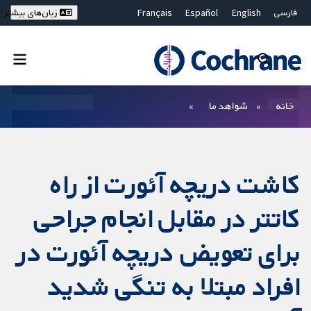
فارسی
English
Español
Français
زبان‌های بیشتر
Deutsch
Hrvatski
Русский
简体中文
繁體中文
ไทย
Bahasa Malaysia
بستن جستجو ✖
فیلترها
خانه
شواهد ما
کاشت دریچه آئورت از راه
کاتتر در مقابل انجام جراحی
برای تعویض دریچه آئورت در
افراد مبتلا به تنگی شدید