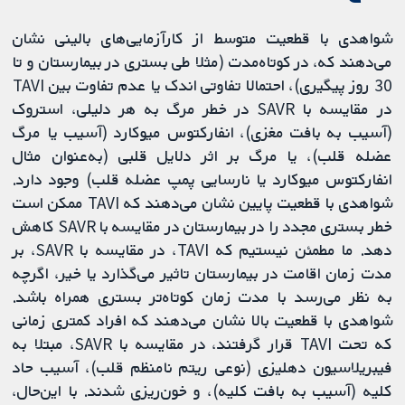
شواهدی با قطعیت متوسط از کارآزمایی‌های بالینی نشان
می‌دهند که، در کوتاه‌مدت (مثلا طی بستری در بیمارستان و تا
30 روز پیگیری)، احتمالا تفاوتی اندک یا عدم تفاوت بین TAVI
در مقایسه با SAVR در خطر مرگ به هر دلیلی، استروک
(آسیب به بافت مغزی)، انفارکتوس میوکارد (آسیب یا مرگ
عضله قلب)، یا مرگ بر اثر دلایل قلبی (به‌عنوان مثال
انفارکتوس میوکارد یا نارسایی پمپ عضله قلب) وجود دارد.
شواهدی با قطعیت پایین نشان می‌دهند که TAVI ممکن است
خطر بستری مجدد را در بیمارستان در مقایسه با SAVR کاهش
دهد. ما مطمئن نیستیم که TAVI، در مقایسه با SAVR، بر
مدت زمان اقامت در بیمارستان تاثیر می‌گذارد یا خیر، اگرچه
به نظر می‌رسد با مدت زمان کوتاه‌تر بستری همراه باشد.
شواهدی با قطعیت بالا نشان می‌دهند که افراد کمتری زمانی‌
که تحت TAVI قرار گرفتند، در مقایسه با SAVR، مبتلا به
فیبریلاسیون دهلیزی (نوعی ریتم نامنظم قلب)، آسیب حاد
کلیه (آسیب به بافت کلیه)، و خون‌ریزی شدند. با این‌حال،