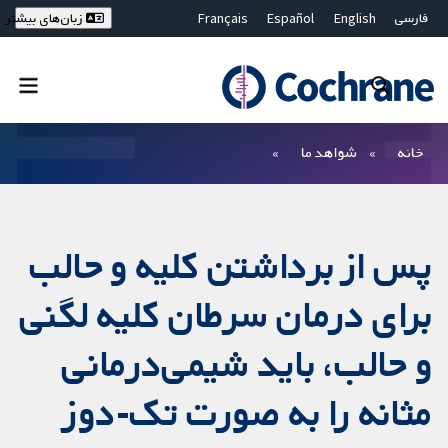
فارسی
English
Español
Français
زبان‌های بیشتر
Deutsch
Hrvatski
Русский
简体中文
繁體中文
ไทย
Bahasa Malaysia
بستن جستجو ✖
فیلترها
خانه
شواهد ما
پس از برداشتن کلیه و حالب
برای درمان سرطان کلیه لگنی
و حالب، باید شیمی‌درمانی
مثانه را به صورت تک‌-دوز