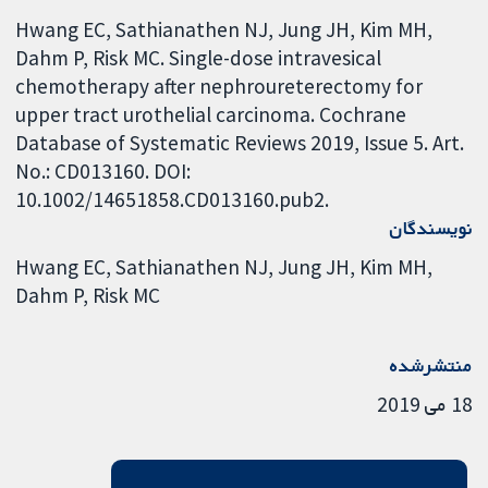
Hwang EC, Sathianathen NJ, Jung JH, Kim MH,
Dahm P, Risk MC. Single-dose intravesical
chemotherapy after nephroureterectomy for
upper tract urothelial carcinoma. Cochrane
Database of Systematic Reviews 2019, Issue 5. Art.
No.: CD013160. DOI:
10.1002/14651858.CD013160.pub2.
نویسندگان
Hwang EC
Sathianathen NJ
Jung JH
Kim MH
Dahm P
Risk MC
منتشرشده
18 می 2019