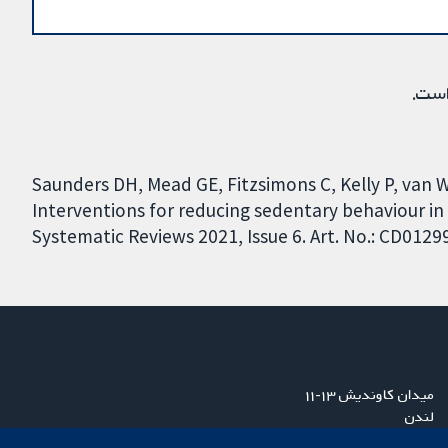
است.
Saunders DH, Mead GE, Fitzsimons C, Kelly P, van Wi
Interventions for reducing sedentary behaviour i
Systematic Reviews 2021, Issue 6. Art. No.: CD012
میدان کاوندیش ۱۳-۱۱
لندن
W1G 0AN