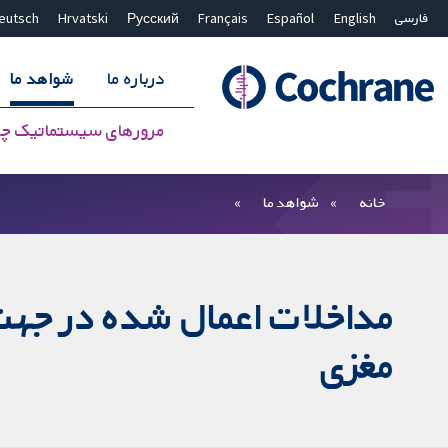
فارسی
English
Español
Français
Русский
Hrvatski
eutsch
درباره ما
شواهد ما
مرورهای سیستماتیک چ
بستن جستجو ✖
فیلترها
خانه
شواهد ما
مداخلات اعمال شده در جه
مغزی