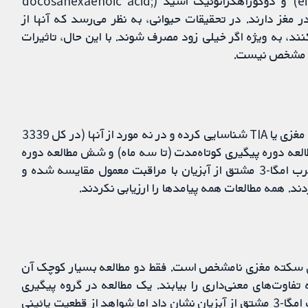
ایکوزاپنتانوئیک اسید (eicosapentaenoic acid; EPA) و دوکوزاهگزانوئیک اسید (docosahexaenoic acid;
ر مغز دارند. در تحقیقات حیوانی، به نظر می‌رسد که آنها از
، به ویژه اگر خیلی زود مصرف شوند. با این حال، تاثیرات
تعداد 30 مطالعه را شامل شرکت‏‌کنندگان مبتلا به سکته مغزی یا TIA شناسایی کرده و در نه مورد از آنها (در کل 3339
العه دوره پیگیری کوتاه‌مدت (تا سه ماه) و شش مطالعه دوره
پیگیری طولانی‌تری داشتند. در سه مطالعه، اسیدهای چرب امگا-3 مشتق از آبزیان با مراقبت معمول مقایسه شده و
 از آبزیان بر بهبودی سکته مغزی نامشخص است. فقط دو مطالعه بسیار کوچک آن
فاوت‌های معنی‌داری را بیابند. یک مطالعه در گروه پیگیری
کوتاه‌مدت بهبودی کمتری را در خلق‌و‌خو با اسیدهای چرب امگا-3 مشتق از آبزیان نشان داد اما شواهد از قطعیت پائینی