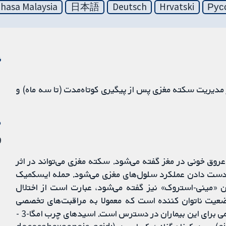
hasa Malaysia
日本語
Deutsch
Hrvatski
Рус
ن
امگا-3 مشتق از آبزیان در مدیریت سکته مغزی پس از پیگیری کوتاه‌مدت (تا سه ماه) و
م
29
هی از بیماری‌های عروق خونی در مغز گفته می‌شود. سکته مغزی می‌تواند در اثر
ز دست دادن عملکرد سلول‌های مغزی می‌شود. حمله ایسکمیک
transient ischaemic a)، که به آن «مینی-استروک» نیز گفته می‌شود، عبارت است از اختلال
عیت ناتوان ‌کننده است که معمولا به مراقبت‌های تخصصی
طولانی‌مدت نیاز دارد و در حال حاضر گزینه‌های درمانی کمی برای این بیماران در دسترس است. اسیدهای چرب امگا-3 -