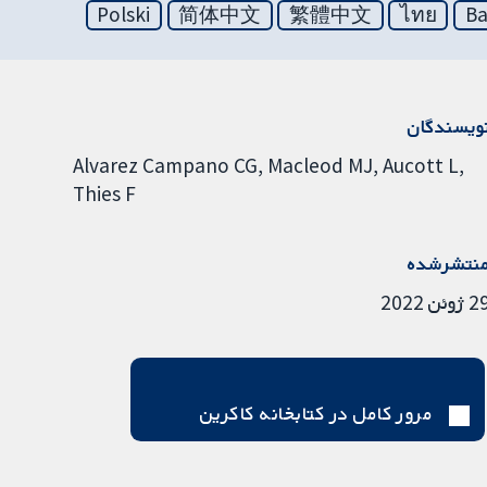
Polski
简体中文
繁體中文
ไทย
Ba
ویسندگان
Alvarez Campano CG
Macleod MJ
Aucott L
Thies F
نتشرشده
 ژوئن 2022
مرور کامل در کتابخانه کاکرین