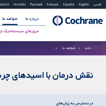
فارسی
English
Español
Français
Русский
Hrvatski
eutsch
درباره ما
شواهد ما
مرورهای سیستماتیک چ
بستن جستجو ✖
فیلترها
خانه
شواهد ما
نقش درمان با اسیدهای چرب 
در دسترس به زیان‌های