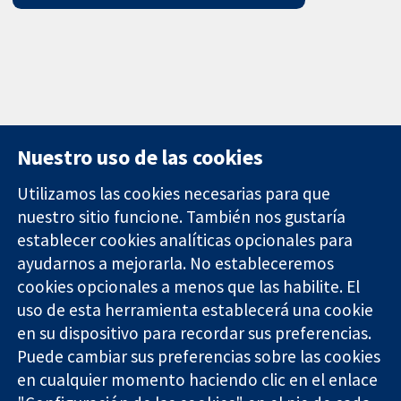
Nuestro uso de las cookies
Utilizamos las cookies necesarias para que
nuestro sitio funcione. También nos gustaría
11-13 Cavendish
Contacto
establecer cookies analíticas opcionales para
Square
Noticias
ayudarnos a mejorarla. No estableceremos
Evidencia fiable.
Londres
Prensa
Decisiones
cookies opcionales a menos que las habilite. El
W1G 0AN
Sobre
informadas.
Reino Unido
nosotros
uso de esta herramienta establecerá una cookie
Mejor salud.
Empleo
en su dispositivo para recordar sus preferencias.
Cochrane
Puede cambiar sus preferencias sobre las cookies
Library
en cualquier momento haciendo clic en el enlace