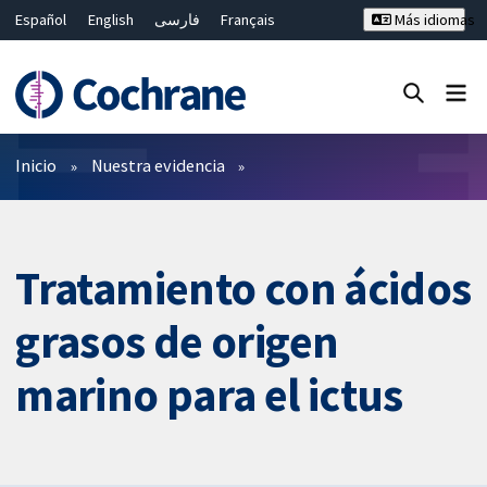
Español
English
فارسی
Français
Más idiomas
Русский
Hrvatski
Deutsch
Bahasa Malaysia
ไทย
繁體中文
简体中文
Cerrar búsqueda ✖
Filtros
Inicio
Nuestra evidencia
Tratamiento con ácidos
grasos de origen
marino para el ictus