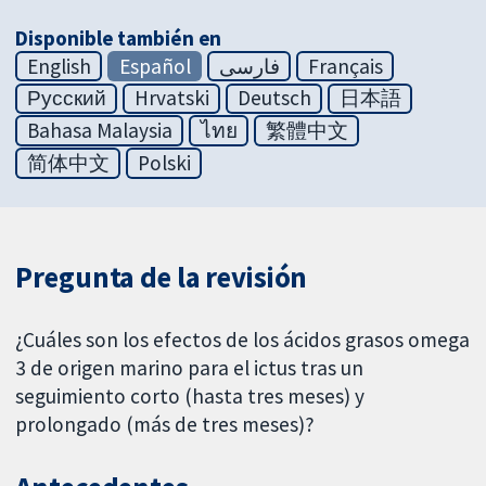
Disponible también en
English
Español
فارسی
Français
Русский
Hrvatski
Deutsch
日本語
Bahasa Malaysia
ไทย
繁體中文
简体中文
Polski
Pregunta de la revisión
¿Cuáles son los efectos de los ácidos grasos omega
3 de origen marino para el ictus tras un
seguimiento corto (hasta tres meses) y
prolongado (más de tres meses)?