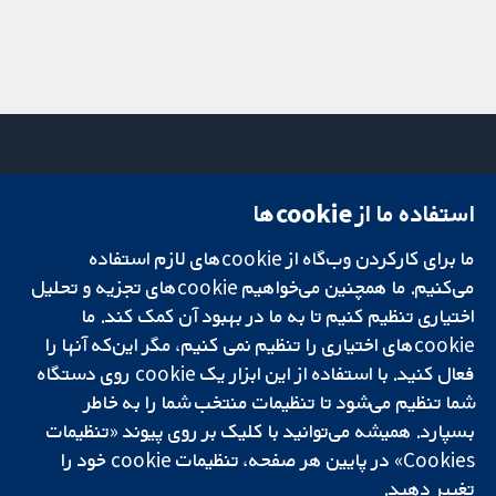
استفاده ما از cookie‌ها
میدان کاوندیش
تماس با ما
۱۳-۱۱
اخبار
ما برای کارکردن وب‌گاه از cookie‌های لازم استفاده
تحقیقات قابل
لندن
دفتر رسانه‌ای
اعتماد.
می‌کنیم. ما همچنین می‌خواهیم cookie‌های تجزیه و تحلیل
W1G 0AN
درباره ما
تصمیم‌گیری آگاهانه.
بریتانیا
فرصت‌های
اختیاری تنظیم کنیم تا به ما در بهبود آن کمک کند. ما
سلامت بهتر.
شغلی
cookie‌های اختیاری را تنظیم نمی کنیم، مگر این‌که آنها را
Cochrane
فعال کنید. با استفاده از این ابزار یک cookie‌ روی دستگاه
Library
شما تنظیم می‌شود تا تنظیمات منتخب شما را به خاطر
بسپارد. همیشه می‌توانید با کلیک بر روی پیوند «تنظیمات
Cookies» در پایین هر صفحه، تنظیمات cookie‌ خود را
شبکه همکاری کاکرین، یک مؤسسه خیریه (شماره 1045921) و یک شرکت با
تغییر دهید.
مسئولیت محدود به‌صورت ضمانت (شماره 03044323) ثبت‌شده در انگلستان