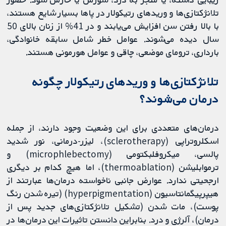
تلانژکتازی‌ها و وریدهای رتیکولار در پاها بسیار شایع هستند،
با بالا رفتن سن افزایش می‌یابند و در 41% از زنان بالای 50
سال دیده می‌شوند. عوامل خطر شامل سابقه خانوادگی،
بارداری، ترومای موضعی، چاقی و عوامل هورمونی هستند.
تلانژکتازی‌ها و وریدهای رتیکولار چگونه
درمان می‌شوند؟
درمان‌های متعددی برای این وضعیت وجود دارند، از جمله
اسکلروتراپی (sclerotherapy)، لیزر-درمانی، نور شدید
پالسی، میکروفلبکتومی (microphlebectomy) و
ترموابلیشن (thermoablation)، اما هیچ کدام بر دیگری
ارجحیتی ندارد. عوارض جانبی ناخواسته درمان‌ها عبارتند از
هیپرپیگمانتاسیون (hyperpigmentation) (تیره شدن رنگ
پوست)، مات شدن (تشکیل تلانژکتازی‌های جدید پس از
درمان)، آلرژی و درد. بنابراین دانستن تاثیرات این درمان‌ها در