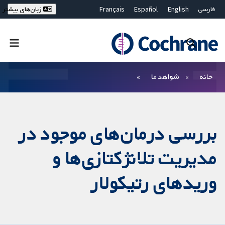
فارسی
English
Español
Français
زبان‌های بیشتر
Deutsch
Hrvatski
Русский
简体中文
繁體中文
ไทย
Bahasa Malaysia
بستن جستجو ✖
فیلترها
خانه
شواهد ما
بررسی درمان‌های موجود در
مدیریت تلانژکتازی‌ها و
وریدهای رتیکولار