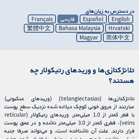
در دسترس به زیان‌های
English
Español
فارسی
Français
繁體中文
Bahasa Malaysia
Hrvatski
Magyar
简体中文
تلانژکتازی‌ها و وریدهای رتیکولار چه
هستند؟
تلانژکتازی‌ها (telangiectasias) (وریدهای عنکبوتی)
عبارتند از عروق خونی کوچک دیلاته شده نزدیک سطح پوست
با قطر کمتر از 1.0 میلی‌متر. وریدهای رتیکولار (reticular
veins)، قطری کمتر از 3.0 میلی‌متر داشته و در عمق پوست
قرار دارند. علت آن ناشناخته است، و می‌تواند صرفا جنبه
زیبایی داشته، یا منجر به درد، سوزش یا خارش شود. حضور