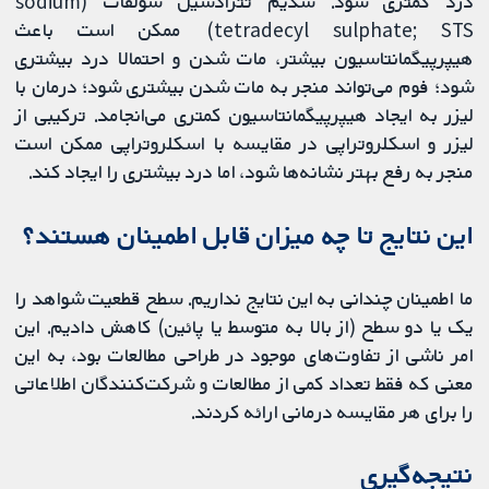
درد کمتری شود. سدیم تترادسیل سولفات (sodium
tetradecyl sulphate; STS) ممکن است باعث
هیپرپیگمانتاسیون بیشتر، مات شدن و احتمالا درد بیشتری
شود؛ فوم می‌تواند منجر به مات شدن بیشتری شود؛ درمان با
لیزر به ایجاد هیپرپیگمانتاسیون کمتری می‌انجامد. ترکیبی از
لیزر و اسکلروتراپی در مقایسه با اسکلروتراپی ممکن است
منجر به رفع بهتر نشانه‌ها شود، اما درد بیشتری را ایجاد کند.
این نتایج تا چه میزان قابل‌ اطمینان هستند؟
ما اطمینان چندانی به این نتایج نداریم. سطح قطعیت شواهد را
یک یا دو سطح (از بالا به متوسط یا پائین) کاهش دادیم. این
امر ناشی از تفاوت‌های موجود در طراحی مطالعات بود، به این
معنی که فقط تعداد کمی از مطالعات و شرکت‌کنندگان اطلاعاتی
را برای هر مقایسه درمانی ارائه کردند.
نتیجه‌گیری