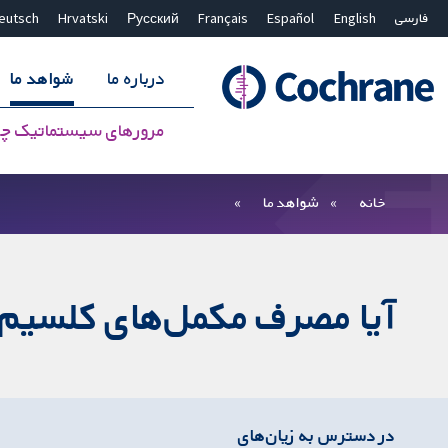
فارسی
English
Español
Français
Русский
Hrvatski
eutsch
درباره ما
شواهد ما
مرورهای سیستماتیک چ
بستن جستجو ✖
فیلترها
خانه
شواهد ما
آیا مصرف مکمل‌های کلسیم ب
در دسترس به زیان‌های