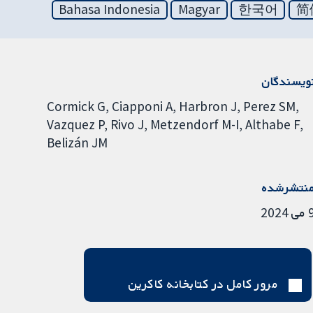
Bahasa Indonesia
Magyar
한국어
简
ویسندگان
Cormick G
Ciapponi A
Harbron J
Perez SM
Vazquez P
Rivo J
Metzendorf M-I
Althabe F
Belizán JM
نتشرشده
ی 2024
مرور کامل در کتابخانه کاکرین