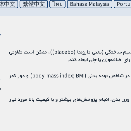
体中文
繁體中文
ไทย
Bahasa Malaysia
Portu
ن
- مصرف مکمل‌های کلسیم در مقایسه با مکمل‌های کلسیم ساختگی (یعنی دارونما (placebo))، ممکن است تفاوتی
ی اضافه‌وزن یا چاق ایجاد کند.
- مصرف مکمل‌های کلسیم احتمالا منجر به کاهش جزئی در شاخص توده بدنی (body mass index; BMI) و دور کمر
م
9 م
زن بدن، انجام پژوهش‌های بیشتر و با کیفیت بالا مورد نیاز