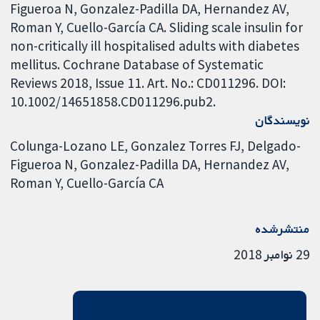
Figueroa N, Gonzalez-Padilla DA, Hernandez AV,
Roman Y, Cuello-García CA. Sliding scale insulin for
non-critically ill hospitalised adults with diabetes
mellitus. Cochrane Database of Systematic
Reviews 2018, Issue 11. Art. No.: CD011296. DOI:
10.1002/14651858.CD011296.pub2.
نویسندگان
Colunga-Lozano LE
Gonzalez Torres FJ
Delgado-
Figueroa N
Gonzalez-Padilla DA
Hernandez AV
Roman Y
Cuello-García CA
منتشرشده
29 نوامبر 2018