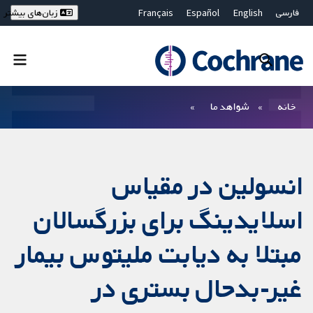
فارسی
English
Español
Français
زبان‌های بیشتر
Deutsch
Hrvatski
Русский
简体中文
繁體中文
ไทย
Bahasa Malaysia
بستن جستجو ✖
فیلترها
خانه
شواهد ما
انسولین در مقیاس
اسلایدینگ برای بزرگسالان
مبتلا به‌ دیابت ملیتوس بیمار
غیر-بدحال بستری در