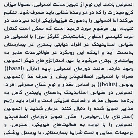
انسولین باشد. این نوع از تجویز سخت انسولین، معمولا میزان
کربوهیدرات را که در هر وعده غذایی باید مصرف شود، تنظیم
می‌کند اما انسولین را به‌صورت فیزیولوژیکی ارائه نمی‌دهد. در
نتیجه، این موضوع مورد تردید است که ممکن است کنترل
خوب گلیسمی (سطوح رضایت‌بخش گلوکز خون) با انسولین در
مقیاس اسلایدینگ در افراد دیابتی بستری در بیمارستان
به‌دست آید و اینکه این رویکرد در طولانی‌مدت منجر به
پیامدهای بهتری می‌شود یا خیر. استراتژی‌های دیگر انسولین
وجود دارند، مانند دوزهای انسولین پایه (بازال (basal))
همراه با انسولین انعطاف‌پذیر پیش از صرف غذا (انسولین
بولوس (bolus)) بر اساس مقدار و نوع غذای مصرفی افراد.
انسولین در مقیاس اسلایدینگ به‌معنای پایبندی کامل به
برنامه معمول غذاها و فعالیت فیزیکی است و افراد باید رژیم
غذایی تجویز شده را دنبال کنند. درمان شدید با انسولین
(استراتژی بازال-بولوس) امکان تجویز دوزهای انعطاف‌پذیر
انسولین را با توجه به ‌فعالیت‌های فیزیکی، استرس، و
ترجیحات غذایی و تحت شرایط بیمارستانی، با ‌پرسنل پزشکی