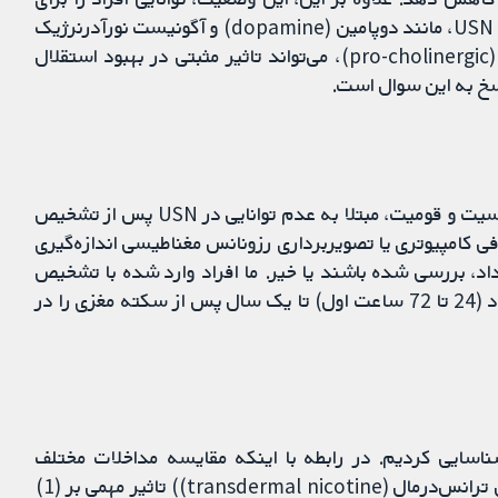
بازگشت به کار کاهش می‌دهد. داروی فارماکولوژیک برای USN، مانند دوپامین (dopamine) و آگونیست نورآدرنرژیک
(noradrenergic agonists) یا درمان پرو-کولینرژیک (pro-cholinergic)، می‌تواند تاثیر مثبتی در بهبود استقلال
سخ به این سوال است.
بزرگسالان با سن بالای 18 سال، بدون در نظر گرفتن جنسیت و قومیت، مبتلا به عدم توانایی در USN پس از تشخیص
فی کامپیوتری یا تصویربرداری رزونانس مغناطیسی اندازه‌گیری
د، بررسی شده باشند یا خیر. ما افراد وارد شده با تشخیص
سکته مغزی (یعنی، ایسکمیک یا هموراژیک) از مرحله حاد (24 تا 72 ساعت اول) تا یک سال پس از سکته مغزی را در
طالعه را شامل 30 شرکت‌کننده تا اپریل 2015 شناسایی کردیم. در رابطه با اینکه مقایسه مداخلات مختلف
فارماکولوژیک (ریواسیتگمین (rivastigmine) و نیکوتین ترانس‌درمال (transdermal nicotine)) تاثیر مهمی بر (1)