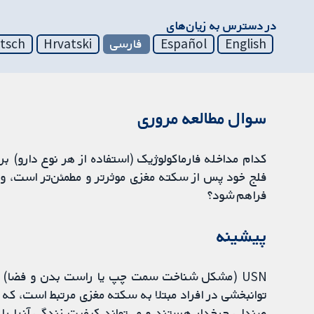
در دسترس به زیان‌های
English
Español
فارسی
Hrvatski
tsch
سوال مطالعه مروری
کدام مداخله فارماکولوژیک (استفاده از هر نوع دارو) برا
فلج خود پس از سکته مغزی موثرتر و مطمئن‌تر است، و چه 
فراهم شود؟
پیشینه
USN (مشکل شناخت سمت چپ یا راست بدن و فضا) با 
توانبخشی در افراد مبتلا به سکته مغزی مرتبط است، که 
صندلی چرخدار هستند و می‌تواند کیفیت زندگی آنها را ک