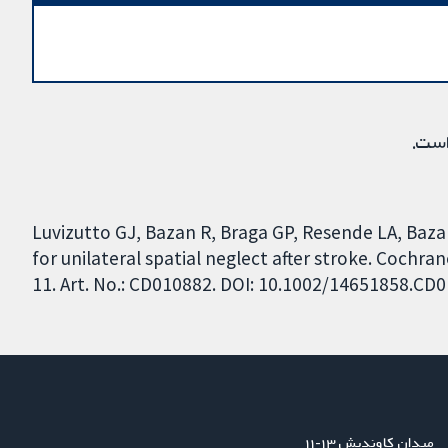
است.
Luvizutto GJ, Bazan R, Braga GP, Resende LA, Baza
for unilateral spatial neglect after stroke. Cochr
11. Art. No.: CD010882. DOI: 10.1002/14651858.CD
میدان کاوندیش ۱۳-۱۱