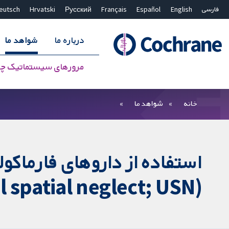
فارسی
English
Español
Français
Русский
Hrvatski
eutsch
درباره ما
شواهد ما
مرورهای سیستماتیک چ
بستن جستجو ✖
فیلترها
خانه
شواهد ما
استفاده از داروهای فارماکو
(unilateral spatial neglect; USN) پس از سکته مغزی