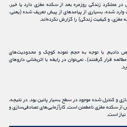
در شناختن اندام فلج خود، و (2) استقلال در عملکرد زندگی روزمره بعد از سکته مغزی دارد یا خیر،
 وارد شده، بسیاری از پیامدهای از پیش تعریف شده (یعنی،
غزی، و کیفیت زندگی) را گزارش نکرده‌اند.
ص دادیم. با توجه به حجم نمونه کوچک و محدودیت‌های
لعه قرار گرفتند)، نمی‌توان در رابطه با اثربخشی داروهای
زی و کنترل شده موجود در سطح بسیار پائین بود. در نتیجه،
شی و بی‌خطری مداخلات فارماکولوژیک برای USN پس از سکته مغزی نامطمئن است. کارآزمایی‌های تصادفی‌سازی و
نیاز است.