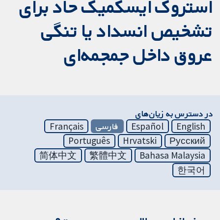
استروک ایسکمیک حاد برای
تشخیص انسداد یا تنگی
عروق داخل جمجمه‌ای
در دسترس به زیان‌های
English
Español
فارسی
Français
Português
Hrvatski
Русский
简体中文
繁體中文
Bahasa Malaysia
한국어