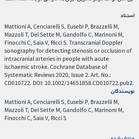
استناد
Mattioni A, Cenciarelli S, Eusebi P, Brazzelli M,
Mazzoli T, Del Sette M, Gandolfo C, Marinoni M,
Finocchi C, Saia V, Ricci S. Transcranial Doppler
sonography for detecting stenosis or occlusion of
intracranial arteries in people with acute
ischaemic stroke. Cochrane Database of
Systematic Reviews 2020, Issue 2. Art. No.:
CD010722. DOI: 10.1002/14651858.CD010722.pub2.
نویسندگان
Mattioni A
Cenciarelli S
Eusebi P
Brazzelli M
Mazzoli T
Del Sette M
Gandolfo C
Marinoni M
Finocchi C
Saia V
Ricci S
منتشرشده