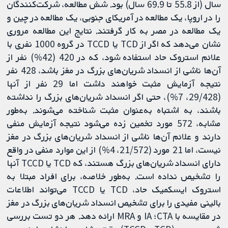
سال (از 55.8 تا 69.9 سال) بود. شش مطالعه، شرکت‌کنندگان
را در اروپا، یک مطالعه در آمریکای جنوبی، یک مطالعه در چین و
یک مطالعه در مصر به کار گرفتند. نتایج این مطالعه مروری
نشان می‌دهد که اگر از TCD یا TCCD در گروه 1000 نفری با
علائم استروک حاد استفاده شود، که در 420 (42%) نفر از
آن‌ها ناشی از انسداد شریان‌های بزرگ در مغز باشد، 428 نفر
نتیجه آزمایش مثبت خواهند داشت اما 29 نفر از آنها
(29/428، 7%)، حتی اگر انسداد شریان‌های بزرگ را نداشته
باشند، به اشتباه به‌عنوان مثبت شناخته می‌شوند. به‌طور
مشابه، 572 مورد تخمین زده می‌شود نتیجه آزمایش منفی
دارند و علائم آن‌ها ناشی از انسداد شریان‌های بزرگ در مغز
نیست، اما 21 مورد (21/572، 4%) از این‌ موارد منفی در واقع
دارای انسداد شریان‌های بزرگ هستند، که TCD یا TCCD آنها
را تشخیص نداده است. به‌طور خلاصه، برای افراد مبتلا به
استروک ایسکمیک حاد، TCD یا TCCD می‌تواند اطلاعات
بالینی مفیدی را برای تشخیص انسداد شریان‌های بزرگ در مغز
در مقایسه با CTA؛ IA و MRA ارائه دهد. هر دو تست بررسی‌