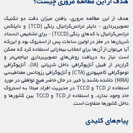
هدف از این مطالعه مروری چیست؟
هدف از این مطالعه مروری، یافتن میزان دقت دو تکنیک
تصویربرداری - داپلر ترانس‌کرانیال رنگی (TCD) و داپلکس
ترانس‌کرانیال با کدهای رنگی (TCCD) - برای تشخیص انسداد
شریان‌ها در مغز در اولین ساعات پس از استروک بود و این‌که
آیا می‌توان از آن‌ها برای انتخاب بیمارانی استفاده کرد که ممکن
است نیاز به دریافت روش‌های تصویربرداری تهاجمی‌تر و
گران‌تر از قبیل آنژیوگرافی داخل شریانی (IA)، آنژیوگرافی
توموگرافی کامپیوتری (CTA) و آنژیوگرافی رزونانس مغناطیسی
(MRA) داشته‌ باشند یا خیر. در حال حاضر هیچ توافقی در مورد
استفاده از TCD و TCCD در مدیریت افراد مبتلا به استروک
حاد وجود ندارد، و استفاده از TCD و TCCD بین کشورها و
داخل کشورها متفاوت است.
پیام‌های کلیدی