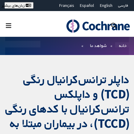
فارسی
English
Español
Français
زبان‌های بیشتر
Deutsch
Hrvatski
Русский
简体中文
繁體中文
ไทย
Bahasa Malaysia
بستن جستجو ✖
فیلترها
خانه
شواهد ما
داپلر ترانس‌کرانیال رنگی
(TCD) و داپلکس
ترانس‌کرانیال با کدهای رنگی
(TCCD)، در بیماران مبتلا به