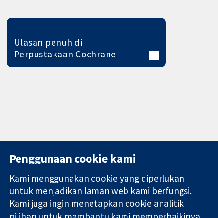
Ulasan penuh di
Perpustakaan Cochrane
Penggunaan cookie kami
Kami menggunakan cookie yang diperlukan
11-13 Cavendish
Hubungi kita
untuk menjadikan laman web kami berfungsi.
Square
Berita
Kami juga ingin menetapkan cookie analitik
Bukti yang
London
Pejabat
pilihan untuk membantu kami memperbaikinya.
dipercayai.
W1G 0AN
akhbar