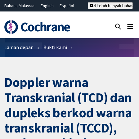
Bahasa Malaysia
English
Español
Lebih banyak bahasa
فارسی
Français
Русский
Hrvatski
Deutsch
ไทย
繁體中文
简体中文
Tutup carian ✖
Penapis
Laman depan
Bukti kami
Doppler warna
Transkranial (TCD) dan
dupleks berkod warna
transkranial (TCCD),