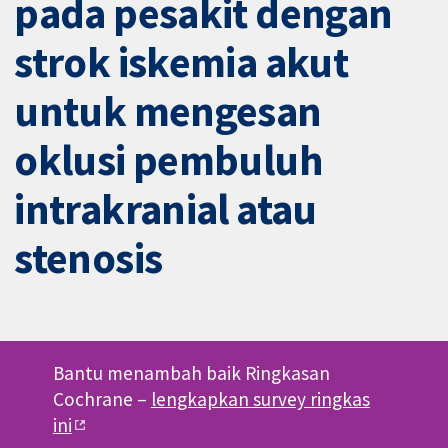
pada pesakit dengan
strok iskemia akut
untuk mengesan
oklusi pembuluh
intrakranial atau
stenosis
Bantu menambah baik Ringkasan
Cochrane –
lengkapkan survey ringkas
ini