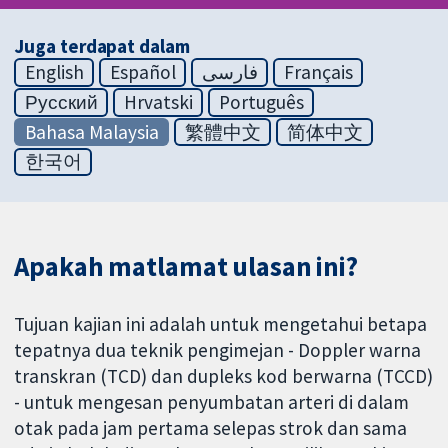
Juga terdapat dalam
English
Español
فارسی
Français
Русский
Hrvatski
Português
Bahasa Malaysia
繁體中文
简体中文
한국어
Apakah matlamat ulasan ini?
Tujuan kajian ini adalah untuk mengetahui betapa
tepatnya dua teknik pengimejan - Doppler warna
transkran (TCD) dan dupleks kod berwarna (TCCD)
- untuk mengesan penyumbatan arteri di dalam
otak pada jam pertama selepas strok dan sama