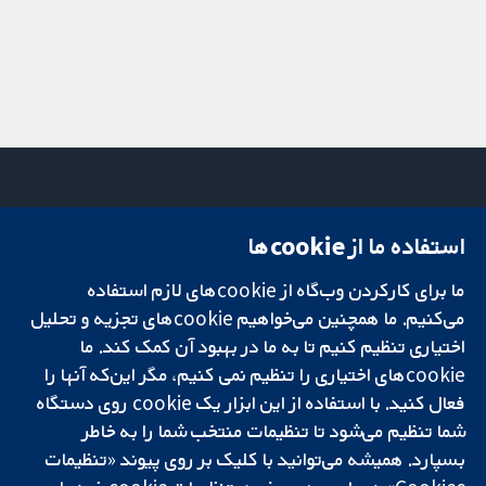
استفاده ما از cookie‌ها
میدان کاوندیش
تماس با ما
۱۳-۱۱
اخبار
تحقیقات قابل
ما برای کارکردن وب‌گاه از cookie‌های لازم استفاده
لندن
دفتر رسانه‌ای
اعتماد.
W1G 0AN
درباره ما
می‌کنیم. ما همچنین می‌خواهیم cookie‌های تجزیه و تحلیل
تصمیم‌گیری آگاهانه.
بریتانیا
فرصت‌های
اختیاری تنظیم کنیم تا به ما در بهبود آن کمک کند. ما
سلامت بهتر.
شغلی
cookie‌های اختیاری را تنظیم نمی کنیم، مگر این‌که آنها را
Cochrane
فعال کنید. با استفاده از این ابزار یک cookie‌ روی دستگاه
Library
شما تنظیم می‌شود تا تنظیمات منتخب شما را به خاطر
بسپارد. همیشه می‌توانید با کلیک بر روی پیوند «تنظیمات