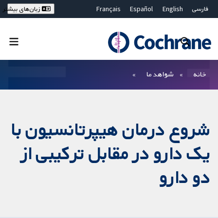
فارسی
English
Español
Français
زبان‌های بیشتر
Deutsch
Hrvatski
Русский
简体中文
繁體中文
ไทย
Bahasa Malaysia
بستن جستجو ✖
فیلترها
خانه
شواهد ما
شروع درمان هیپرتانسیون با
یک دارو در مقابل ترکیبی از
دو دارو