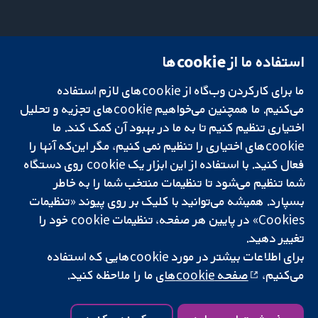
استفاده ما از cookie‌ها
میدان کاوندیش
تماس با ما
۱۳-۱۱
اخبار
ما برای کارکردن وب‌گاه از cookie‌های لازم استفاده
تحقیقات قابل
لندن
دفتر رسانه‌ای
اعتماد.
می‌کنیم. ما همچنین می‌خواهیم cookie‌های تجزیه و تحلیل
W1G 0AN
درباره ما
تصمیم‌گیری آگاهانه.
بریتانیا
فرصت‌های
اختیاری تنظیم کنیم تا به ما در بهبود آن کمک کند. ما
سلامت بهتر.
شغلی
cookie‌های اختیاری را تنظیم نمی کنیم، مگر این‌که آنها را
Cochrane
فعال کنید. با استفاده از این ابزار یک cookie‌ روی دستگاه
Library
شما تنظیم می‌شود تا تنظیمات منتخب شما را به خاطر
بسپارد. همیشه می‌توانید با کلیک بر روی پیوند «تنظیمات
Cookies» در پایین هر صفحه، تنظیمات cookie‌ خود را
شبکه همکاری کاکرین، یک مؤسسه خیریه (شماره 1045921) و یک شرکت با
تغییر دهید.
مسئولیت محدود به‌صورت ضمانت (شماره 03044323) ثبت‌شده در انگلستان
برای اطلاعات بیشتر در مورد cookie‌هایی که استفاده
و ولز است. شماره ثبت مالیات بر ارزش افزوده: GB 718 2127 49.
می‌کنیم،
صفحه cookie‌های
ما را ملاحظه کنید.
کپی‌رایت © ۲۰۲۵ همکاری کاکرین
شرایط و ضوابط وب‌سایت
|
سلب مسئولیت
|
حریم خصوصی
|
سیاست
کوکی‌ها
|
تنظیمات کوکی