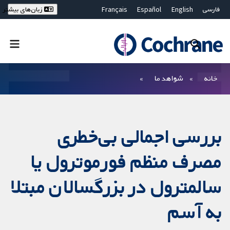
فارسی
English
Español
Français
زبان‌های بیشتر
Deutsch
Hrvatski
Русский
简体中文
繁體中文
ไทย
Bahasa Malaysia
بستن جستجو ✖
فیلترها
خانه
شواهد ما
بررسی اجمالی بی‌خطری
مصرف منظم فورموترول یا
سالمترول در بزرگسالان مبتلا
به آسم