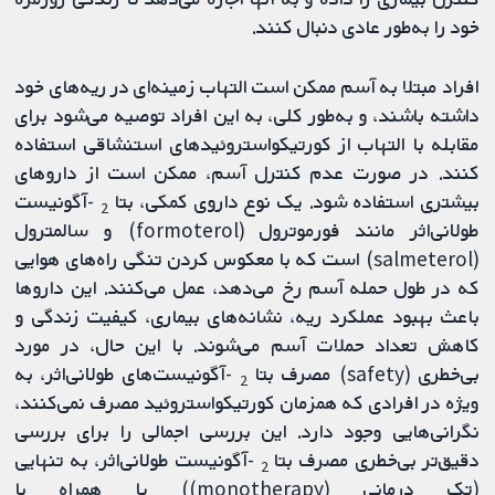
خود را به‌طور عادی دنبال کنند.
افراد مبتلا به آسم ممکن است التهاب زمینه‌ای در ریه‌های خود
داشته باشند، و به‌طور کلی، به این افراد توصیه می‌شود برای
مقابله با التهاب از کورتیکواستروئیدهای استنشاقی استفاده
کنند. در صورت عدم کنترل آسم، ممکن است از داروهای
بیشتری استفاده شود. یک نوع داروی کمکی، بتا
-آگونیست
2
طولانی‌اثر مانند فورموترول (formoterol) و سالمترول
(salmeterol) است که با معکوس کردن تنگی راه‌های هوایی
که در طول حمله آسم رخ می‌دهد، عمل می‌کنند. این داروها
باعث بهبود عملکرد ریه، نشانه‌های بیماری، کیفیت زندگی و
کاهش تعداد حملات آسم می‌شوند. با این حال، در مورد
بی‌خطری (safety) مصرف بتا
-آگونیست‌های طولانی‌اثر، به‌
2
ویژه در افرادی که همزمان کورتیکواستروئید مصرف نمی‌کنند،
نگرانی‌هایی وجود دارد. این بررسی اجمالی را برای بررسی
دقیق‌تر بی‌خطری مصرف بتا
-آگونیست طولانی‌اثر، به‌ تنهایی
2
(تک درمانی (monotherapy)) یا همراه با