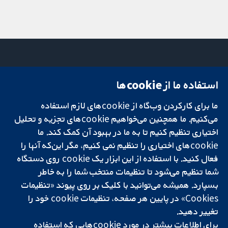
استفاده ما از cookie‌ها
میدان کاوندیش
تماس با ما
۱۳-۱۱
اخبار
ما برای کارکردن وب‌گاه از cookie‌های لازم استفاده
تحقیقات قابل
لندن
دفتر رسانه‌ای
اعتماد.
W1G 0AN
درباره ما
می‌کنیم. ما همچنین می‌خواهیم cookie‌های تجزیه و تحلیل
تصمیم‌گیری آگاهانه.
بریتانیا
فرصت‌های
اختیاری تنظیم کنیم تا به ما در بهبود آن کمک کند. ما
سلامت بهتر.
شغلی
cookie‌های اختیاری را تنظیم نمی کنیم، مگر این‌که آنها را
Cochrane
فعال کنید. با استفاده از این ابزار یک cookie‌ روی دستگاه
Library
شما تنظیم می‌شود تا تنظیمات منتخب شما را به خاطر
بسپارد. همیشه می‌توانید با کلیک بر روی پیوند «تنظیمات
Cookies» در پایین هر صفحه، تنظیمات cookie‌ خود را
شبکه همکاری کاکرین، یک مؤسسه خیریه (شماره 1045921) و یک شرکت با
تغییر دهید.
مسئولیت محدود به‌صورت ضمانت (شماره 03044323) ثبت‌شده در انگلستان
و ولز است. شماره ثبت مالیات بر ارزش افزوده: GB 718 2127 49.
برای اطلاعات بیشتر در مورد cookie‌هایی که استفاده