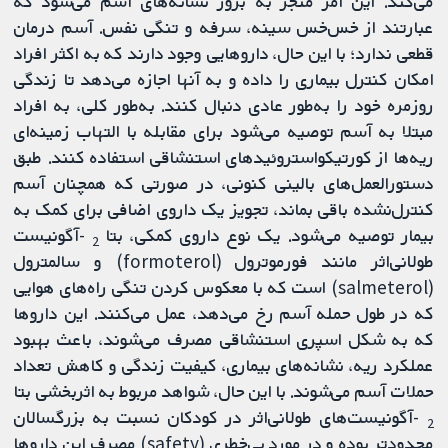
می‌کند. این امر منجر به بروز نشانه‌های آسم می‌شود که
عبارتند از خس‌خس سینه، سرفه و تنگی نفس. آسم درمان
قطعی ندارد؛ با این حال، داروهایی وجود دارند که به اکثر افراد
امکان کنترل بیماری را داده و به آنها اجازه می‌دهد تا زندگی
روزمره خود را به‌طور عادی دنبال کنند. به‌طور کلی، به افراد
مبتلا به آسم توصیه می‌شود برای مقابله با التهاب زمینه‌ای
ریه‌ها از کورتیکواستروئیدهای استنشاقی استفاده کنند. طبق
دستورالعمل‌های بالینی کنونی، در صورتی که همچنان آسم
کنترل‌نشده باقی بماند، تجویز یک داروی اضافی برای کمک به
بیمار توصیه می‌شود. یک نوع داروی کمکی، بتا
-آگونیست
2
طولانی‌اثر مانند فورموترول (formoterol) و سالمترول
(salmeterol) است که با معکوس کردن تنگی راه‌های هوایی
که در طول حمله آسم رخ می‌دهد، عمل می‌کنند. این داروها
که به شکل اسپری استنشاقی مصرف می‌شوند، باعث بهبود
عملکرد ریه، نشانه‌های بیماری، کیفیت زندگی و کاهش تعداد
حملات آسم می‌شوند. با این حال، شواهد مربوط به اثربخشی بتا
-آگونیست‌های طولانی‌اثر در کودکان نسبت به بزرگسالان
2
محدودتر بوده و در مورد بی‌خطری (safety) مصرف این داروها