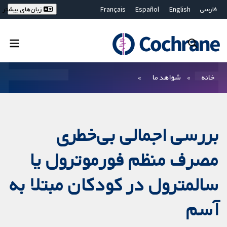
فارسی
English
Español
Français
زبان‌های بیشتر
Deutsch
Hrvatski
Русский
简体中文
繁體中文
ไทย
Bahasa Malaysia
بستن جستجو ✖
فیلترها
خانه
شواهد ما
بررسی اجمالی بی‌خطری
مصرف منظم فورموترول یا
سالمترول در کودکان مبتلا به
آسم