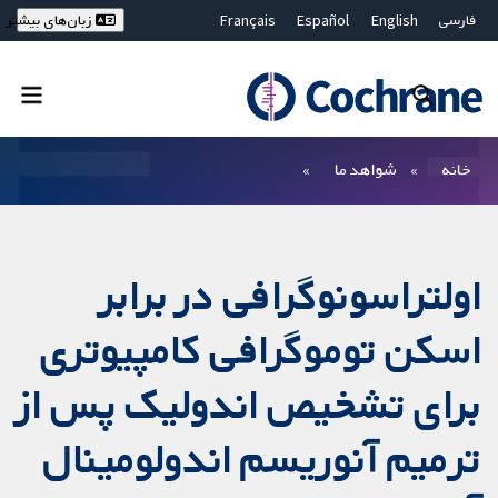
فارسی
English
Español
Français
زبان‌های بیشتر
Deutsch
Hrvatski
Русский
简体中文
繁體中文
ไทย
Bahasa Malaysia
بستن جستجو ✖
فیلترها
خانه
شواهد ما
اولتراسونوگرافی در برابر
اسکن توموگرافی کامپیوتری
برای تشخیص اندولیک پس از
ترمیم آنوریسم اندولومینال