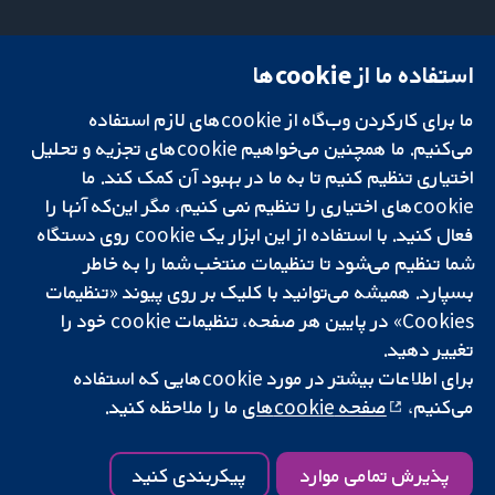
استفاده ما از cookie‌ها
میدان کاوندیش
تماس با ما
۱۳-۱۱
اخبار
ما برای کارکردن وب‌گاه از cookie‌های لازم استفاده
تحقیقات قابل
لندن
دفتر رسانه‌ای
اعتماد.
می‌کنیم. ما همچنین می‌خواهیم cookie‌های تجزیه و تحلیل
W1G 0AN
درباره ما
تصمیم‌گیری آگاهانه.
بریتانیا
فرصت‌های
اختیاری تنظیم کنیم تا به ما در بهبود آن کمک کند. ما
سلامت بهتر.
شغلی
cookie‌های اختیاری را تنظیم نمی کنیم، مگر این‌که آنها را
Cochrane
فعال کنید. با استفاده از این ابزار یک cookie‌ روی دستگاه
Library
شما تنظیم می‌شود تا تنظیمات منتخب شما را به خاطر
بسپارد. همیشه می‌توانید با کلیک بر روی پیوند «تنظیمات
Cookies» در پایین هر صفحه، تنظیمات cookie‌ خود را
شبکه همکاری کاکرین، یک مؤسسه خیریه (شماره 1045921) و یک شرکت با
تغییر دهید.
مسئولیت محدود به‌صورت ضمانت (شماره 03044323) ثبت‌شده در انگلستان
برای اطلاعات بیشتر در مورد cookie‌هایی که استفاده
و ولز است. شماره ثبت مالیات بر ارزش افزوده: GB 718 2127 49.
می‌کنیم،
صفحه cookie‌های
ما را ملاحظه کنید.
کپی‌رایت © ۲۰۲۵ همکاری کاکرین
شرایط و ضوابط وب‌سایت
|
سلب مسئولیت
|
حریم خصوصی
|
سیاست
کوکی‌ها
|
تنظیمات کوکی
پذیرش تمامی موارد
پیکربندی کنید