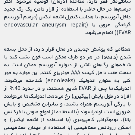
سانتی‌متر قطر دارد، مداخله (درمان) توصیه می‌شود. اکثر
ترمیم‌ها در حال حاضر با استفاده از قرار دادن یک رگ جدید
داخل آنوریسم، با هدایت کنترل اشعه ایکس (ترمیم آنوریسم
گرفتگی عروق یا (endovascular aneurysm repair;
EVAR)) انجام می‌شود.
هنگامی که پوشش جدیدی در محل قرار دارد، از محل بسته
شدن (seals) در هر دو طرف ممکن است خون نشت کند یا
شاخه‌های رگ‌های ناشی از دیواره آنوریسم ممکن است به
سمت عقب داخل کیسه AAA خونریزی کنند. این موارد به طور
کلی به عنوان اندولیک‌ (endoleaks) شناخته می‌شوند.
اندولیک‌ها پس از EVAR شایع هستند، و در حدود 40% از
افراد در طول پایش (پیگیری) رخ می‌دهد. اندولیک‌ها می‌توانند
با پارگی آنوریسم همراه باشند، و بنابراین تشخیص و پایش
ضروری است. اولتراسوند (با استفاده از امواج صوتی با فرکانس
بالا)، توموگرافی کامپیوتری (با استفاده از اشعه ایکس) و
اسکن رزونانس مغناطیسی (با استفاده از میدان مغناطیسی