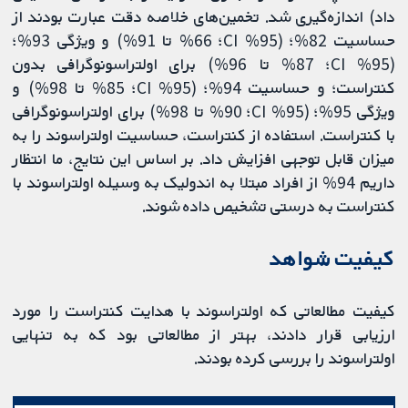
داد) اندازه‌گیری شد. تخمین‌های خلاصه دقت عبارت بودند از
حساسیت 82%؛ (95% CI؛ 66% تا 91%) و ویژگی 93%؛
(95% CI؛ 87% تا 96%) برای اولتراسونوگرافی بدون
کنتراست؛ و حساسیت 94%؛ (95% CI؛ 85% تا 98%) و
ویژگی 95%؛ (95% CI؛ 90% تا 98%) برای اولتراسونوگرافی
با کنتراست. استفاده از کنتراست، حساسیت اولتراسوند را به
میزان قابل توجهی افزایش داد. بر اساس این نتایج، ما انتظار
داریم 94% از افراد مبتلا به اندولیک به وسیله اولتراسوند با
کنتراست به درستی تشخیص داده شوند.
کیفیت شواهد
کیفیت مطالعاتی که اولتراسوند با هدایت کنتراست را مورد
ارزیابی قرار دادند، بهتر از مطالعاتی بود که به تنهایی
اولتراسوند را بررسی کرده بودند.