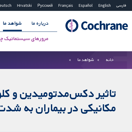
فارسی
English
Español
Français
Русский
Hrvatski
eutsch
درباره ما
شواهد ما
مرورهای سیستماتیک چ
بستن جستجو ✖
فیلترها
خانه
شواهد ما
تاثیر دکس‌مدتومیدین و کلو
مکانیکی در بیماران به شدت