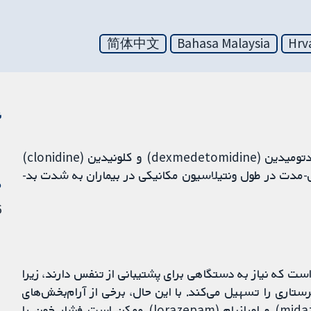
简体中文
Bahasa Malaysia
Hrv
ن
شواهد مربوط به بی‌خطری (safety) و اثربخشی دکس‌مدتومیدین (dexmedetomidine) و کلونیدین (clonidine)
‌بخشی طولانی-مدت در طول ونتیلاسیون مکانیکی در بیماران به شدت بد-
م
6 ژان
ست که نیاز به دستگاهی برای پشتیبانی از تنفس دارند، زیرا
تاری را تسهیل می‌کند. با این حال، برخی از آرام‌بخش‌های
شایع مانند پروپوفول (propofol)، میدازولام (midazolam) و لورازپام (lorazepam) ممکن است فشار خون را