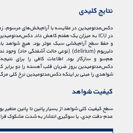
نتایج کلیدی
دکس‌مدتومیدین در مقایسه با آرام‌بخش‌های مرسوم، زما
در ICU به میزان یک-هفتم کاهش داد. دکس‌مدتومیدی
و حفظ سطح آرام‌بخشی سبک موثر بود. هیچ شواهد بار
دلیریوم (delirium) (نوعی حالت آشفتگی حاد
هم‌سو و سازگار بود. اطلاعات کافی را برای نتیجه
دکس‌مدتومیدین بروز ضربان قلب آهسته را دو برابر کر
شواهدی را مبنی بر اینکه دکس‌مدتومیدین نرخ کلی مرگ‌ومی
کیفیت شواهد
سطح کیفیت کلی شواهد از بسیار پائین تا پائین متغیر بود
عدم-دقت جدی، یا سوگیری انتشار به شدت مشکوک قرار 