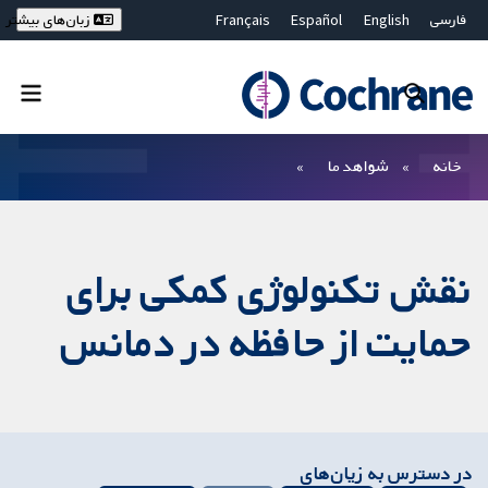
فارسی
English
Español
Français
زبان‌های بیشتر
Deutsch
Hrvatski
Русский
简体中文
繁體中文
ไทย
Bahasa Malaysia
بستن جستجو ✖
فیلترها
خانه
شواهد ما
نقش تکنولوژی کمکی برای
حمایت از حافظه در دمانس
در دسترس به زیان‌های