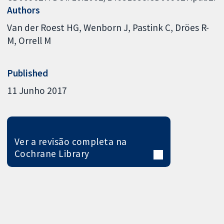
Authors
Van der Roest HG
Wenborn J
Pastink C
Dröes R-
M
Orrell M
Published
11 Junho 2017
Ver a revisão completa na
Cochrane Library