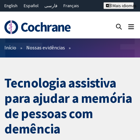
English
Español
فارسی
Français
Mais idiomas
Русский
Hrvatski
Deutsch
Bahasa Malaysia
ไทย
繁體中文
简体中文
Close search ✖
Filtros
Início
Nossas evidências
Tecnologia assistiva
para ajudar a memória
de pessoas com
demência