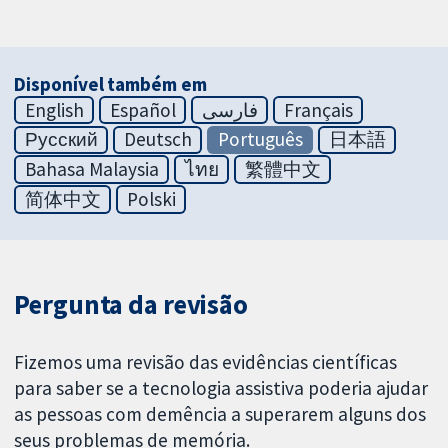
Disponível também em
English
Español
فارسی
Français
Русский
Deutsch
Português
日本語
Bahasa Malaysia
ไทย
繁體中文
简体中文
Polski
Pergunta da revisão
Fizemos uma revisão das evidências científicas
para saber se a tecnologia assistiva poderia ajudar
as pessoas com demência a superarem alguns dos
seus problemas de memória.