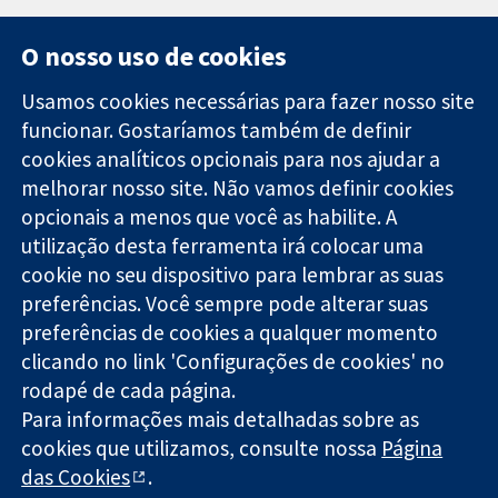
O nosso uso de cookies
Usamos cookies necessárias para fazer nosso site
funcionar. Gostaríamos também de definir
11-13 Cavendish
Contato
cookies analíticos opcionais para nos ajudar a
Square
Notícias
melhorar nosso site. Não vamos definir cookies
Evidências
Londres
Assessoria de
confiáveis.
opcionais a menos que você as habilite. A
W1G 0AN
imprensa
Decisões
Reino Unido
Sobre nós
utilização desta ferramenta irá colocar uma
informadas.
Emprego
cookie no seu dispositivo para lembrar as suas
Melhor saúde.
Cochrane
preferências. Você sempre pode alterar suas
Library
preferências de cookies a qualquer momento
clicando no link 'Configurações de cookies' no
rodapé de cada página.
A Cochrane Collaboration é uma organização sem fins lucrativos
Para informações mais detalhadas sobre as
(caridade nº 1045921) e uma empresa limitada por garantia (nº
cookies que utilizamos, consulte nossa
Página
03044323) registrada na Inglaterra e no País de Gales.
das Cookies
.
Copyright © 2026 The Cochrane Collaboration