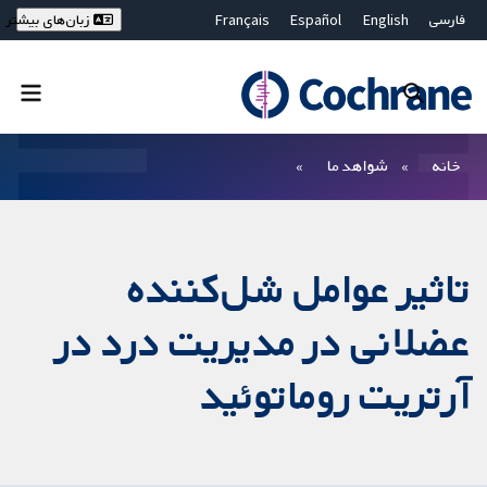
فارسی
English
Español
Français
زبان‌های بیشتر
Deutsch
Hrvatski
Русский
简体中文
繁體中文
ไทย
Bahasa Malaysia
بستن جستجو ✖
فیلترها
خانه
شواهد ما
تاثیر عوامل شل‌کننده
عضلانی در مدیریت درد در
آرتریت روماتوئید