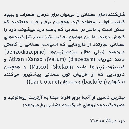
شل‌کننده‌های عضلانی را می‌توان برای درمان اضطراب و بهبود
کیفیت خواب استفاده کرد، همچنین برخی افراد معتقدند که
ممکن است با تاثیر بر اعصابی که باعث درد می‌شوند، درد را
کاهش دهند، اما این موضوع بحث‌برانگیز است. شل‌کننده‌های
عضلانی عبارتند از داروهایی که اسپاسم عضلانی را کاهش
می‌دهند (برای مثال بنزودیازپین‌ها (benzodiazepine)
مانند دیازپام (diazepam) (Valium)؛ Xanax؛ Ativan و
غیربنزودیازپین‌ها مانند Skelaxin؛ Muscol) و همچنین
داروهایی که از افزایش تون عضلانی پیشگیری می‌کنند
(باکلوفن (baclofen) و دانترولن (dantrolene)).
بهترین تخمین از آنچه برای افراد مبتلا به آرتریت روماتوئید و
مصرف‌کننده داروهای شل‌کننده عضلانی رخ می‌دهد:
درد در 24 ساعت: