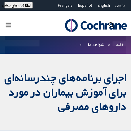
فارسی
English
Español
Français
زبان‌های بیشتر
Deutsch
Hrvatski
Русский
简体中文
繁體中文
ไทย
Bahasa Malaysia
بستن جستجو ✖
فیلترها
خانه
شواهد ما
اجرای برنامه‌های چندرسانه‌ای
برای آموزش بیماران در مورد
داروهای مصرفی