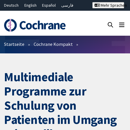
Deutsch
English
Español
فارسی
Mehr Sprachen
Français
Русский
Hrvatski
Bahasa Malaysia
ไทย
繁體中文
简体中文
Close search ✖
Filter
Startseite
Cochrane Kompakt
Multimediale
Programme zur
Schulung von
Patienten im Umgang