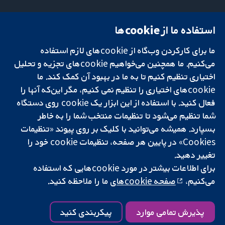
استفاده ما از cookie‌ها
میدان کاوندیش
تماس با ما
۱۳-۱۱
اخبار
ما برای کارکردن وب‌گاه از cookie‌های لازم استفاده
تحقیقات قابل
لندن
دفتر رسانه‌ای
اعتماد.
می‌کنیم. ما همچنین می‌خواهیم cookie‌های تجزیه و تحلیل
W1G 0AN
درباره ما
تصمیم‌گیری آگاهانه.
بریتانیا
فرصت‌های
اختیاری تنظیم کنیم تا به ما در بهبود آن کمک کند. ما
سلامت بهتر.
شغلی
cookie‌های اختیاری را تنظیم نمی کنیم، مگر این‌که آنها را
Cochrane
فعال کنید. با استفاده از این ابزار یک cookie‌ روی دستگاه
Library
شما تنظیم می‌شود تا تنظیمات منتخب شما را به خاطر
بسپارد. همیشه می‌توانید با کلیک بر روی پیوند «تنظیمات
Cookies» در پایین هر صفحه، تنظیمات cookie‌ خود را
شبکه همکاری کاکرین، یک مؤسسه خیریه (شماره 1045921) و یک شرکت با
تغییر دهید.
مسئولیت محدود به‌صورت ضمانت (شماره 03044323) ثبت‌شده در انگلستان
برای اطلاعات بیشتر در مورد cookie‌هایی که استفاده
و ولز است. شماره ثبت مالیات بر ارزش افزوده: GB 718 2127 49.
می‌کنیم،
صفحه cookie‌های
ما را ملاحظه کنید.
کپی‌رایت © ۲۰۲۵ همکاری کاکرین
شرایط و ضوابط وب‌سایت
|
سلب مسئولیت
|
حریم خصوصی
|
سیاست
کوکی‌ها
|
تنظیمات کوکی
پذیرش تمامی موارد
پیکربندی کنید