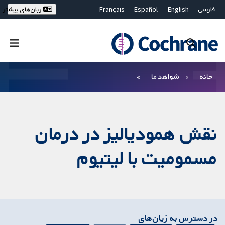
فارسی
English
Español
Français
زبان‌های بیشتر
Deutsch
Hrvatski
Русский
简体中文
繁體中文
ไทย
Bahasa Malaysia
بستن جستجو ✖
فیلترها
خانه
شواهد ما
نقش همودیالیز در درمان
مسمومیت با لیتیوم
در دسترس به زیان‌های