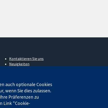
Kontaktieren Sie uns
Neuigkeiten
Pressestelle
Über uns
Stellenangebote
en auch optionale Cookies
Cochrane Library
r, wenn Sie dies zulassen.
 Ihre Präferenzen zu
n Link "Cookie-
 beschränkter Haftung (Nr. 03044323) registriert. Umsatzsteuer-