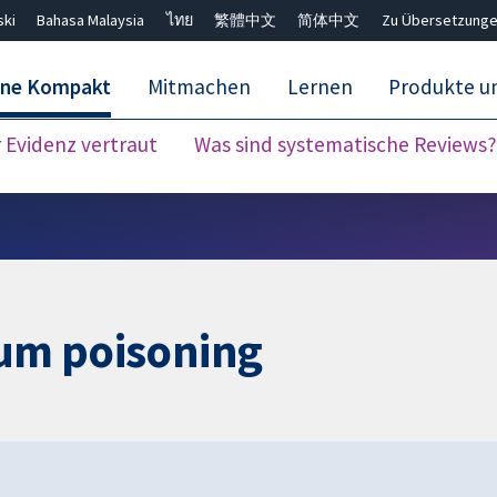
ski
Bahasa Malaysia
ไทย
繁體中文
简体中文
Zu Übersetzunge
ane Kompakt
Mitmachen
Lernen
Produkte u
Evidenz vertraut
Was sind systematische Reviews?
Close search ✖
ium poisoning