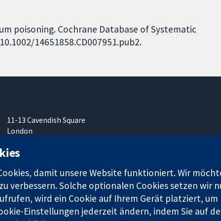
hium poisoning. Cochrane Database of Systematic
I: 10.1002/14651858.CD007951.pub2.
11-13 Cavendish Square
London
W1G0AN
kies
Vereinigtes Königreich
okies, damit unsere Website funktioniert. Wir möcht
u verbessern. Solche optionalen Cookies setzen wir nu
frufen, wird ein Cookie auf Ihrem Gerät platziert, um
ookie-Einstellungen jederzeit ändern, indem Sie auf de
r. 1045921) und in England und in Wales als eine Gesellschaft mit