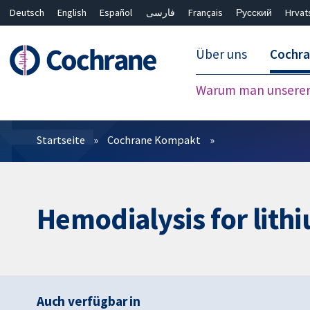
Deutsch
English
Español
فارسی
Français
Русский
Hrvat
Über uns
Cochr
Warum man unserer 
Filter
Startseite
Cochrane Kompakt
Hemodialysis for lith
Auch verfügbar in