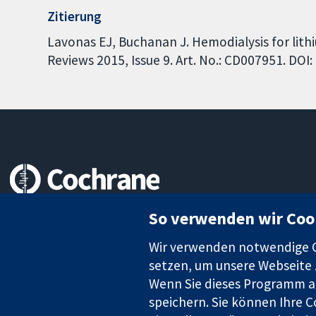
Zitierung
Lavonas EJ, Buchanan J. Hemodialysis for lit
Reviews 2015, Issue 9. Art. No.: CD007951. DO
Zuverlässige Evidenz
So verwenden wir Coo
Informierte Entscheidungen
Bessere Gesundheit
Wir verwenden notwendige Co
setzen, um unsere Webseite z
Wenn Sie dieses Programm au
speichern. Sie können Ihre C
Die Cochrane Collaboration ist eine gemeinützige Organisation (N