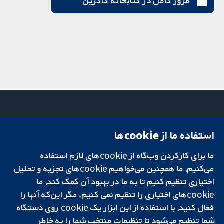
مرور کامل در کتابخانه کاکرین
استفاده ما از cookie‌ها
میدان کاوندیش
تماس با ما
۱۳-۱۱
اخبار
ما برای کارکردن وب‌گاه از cookie‌های لازم استفاده
تحقیقات قابل
لندن
دفتر رسانه‌ای
اعتماد.
W1G 0AN
درباره ما
می‌کنیم. ما همچنین می‌خواهیم cookie‌های تجزیه و تحلیل
تصمیم‌گیری آگاهانه.
بریتانیا
فرصت‌های
اختیاری تنظیم کنیم تا به ما در بهبود آن کمک کند. ما
سلامت بهتر.
شغلی
cookie‌های اختیاری را تنظیم نمی کنیم، مگر این‌که آنها را
Cochrane
فعال کنید. با استفاده از این ابزار یک cookie‌ روی دستگاه
Library
شما تنظیم می‌شود تا تنظیمات منتخب شما را به خاطر