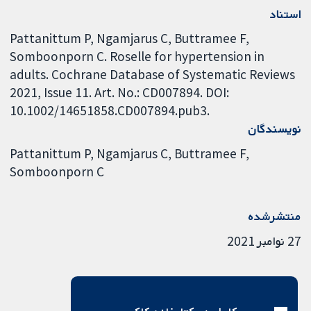
استناد
Pattanittum P, Ngamjarus C, Buttramee F,
Somboonporn C. Roselle for hypertension in
adults. Cochrane Database of Systematic Reviews
2021, Issue 11. Art. No.: CD007894. DOI:
10.1002/14651858.CD007894.pub3.
نویسندگان
Pattanittum P
Ngamjarus C
Buttramee F
Somboonporn C
منتشرشده
27 نوامبر 2021