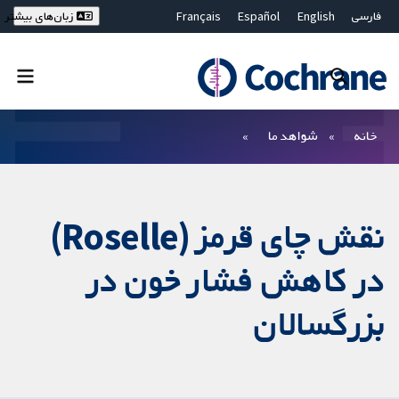
فارسی
English
Español
Français
زبان‌های بیشتر
Deutsch
Hrvatski
Русский
简体中文
繁體中文
ไทย
Bahasa Malaysia
بستن جستجو ✖
فیلترها
خانه
شواهد ما
نقش چای قرمز (Roselle)
در کاهش فشار خون در
بزرگسالان