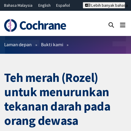
Bahasa Malaysia
English
Español
Lebih banyak bahasa
فارسی
Français
Русский
Hrvatski
Deutsch
ไทย
繁體中文
简体中文
Tutup carian ✖
Penapis
Laman depan
Bukti kami
Teh merah (Rozel)
untuk menurunkan
tekanan darah pada
orang dewasa