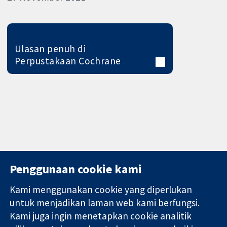
Ulasan penuh di
Perpustakaan Cochrane
Penggunaan cookie kami
Kami menggunakan cookie yang diperlukan
11-13 Cavendish
Hubungi kita
untuk menjadikan laman web kami berfungsi.
Square
Berita
Kami juga ingin menetapkan cookie analitik
Bukti yang
London
Pejabat