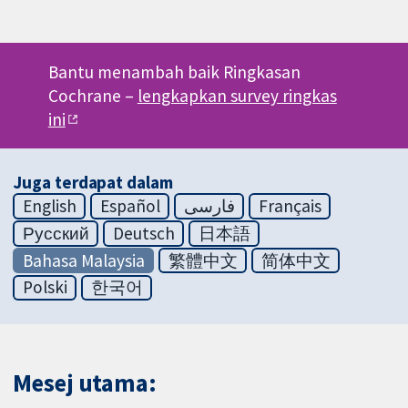
Bantu menambah baik Ringkasan
Cochrane –
lengkapkan survey ringkas
ini
Juga terdapat dalam
English
Español
فارسی
Français
Русский
Deutsch
日本語
Bahasa Malaysia
繁體中文
简体中文
Polski
한국어
Mesej utama: