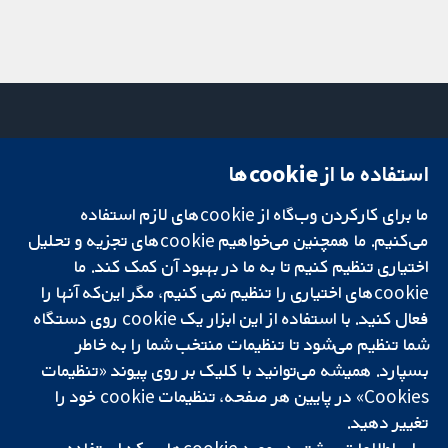
استفاده ما از cookie‌ها
میدان کاوندیش
تماس با ما
۱۳-۱۱
اخبار
تحقیقات قابل
ما برای کارکردن وب‌گاه از cookie‌های لازم استفاده
لندن
دفتر رسانه‌ای
اعتماد.
W1G 0AN
درباره ما
می‌کنیم. ما همچنین می‌خواهیم cookie‌های تجزیه و تحلیل
تصمیم‌گیری آگاهانه.
بریتانیا
فرصت‌های
اختیاری تنظیم کنیم تا به ما در بهبود آن کمک کند. ما
سلامت بهتر.
شغلی
cookie‌های اختیاری را تنظیم نمی کنیم، مگر این‌که آنها را
Cochrane
فعال کنید. با استفاده از این ابزار یک cookie‌ روی دستگاه
Library
شما تنظیم می‌شود تا تنظیمات منتخب شما را به خاطر
بسپارد. همیشه می‌توانید با کلیک بر روی پیوند «تنظیمات
Cookies» در پایین هر صفحه، تنظیمات cookie‌ خود را
شبکه همکاری کاکرین، یک مؤسسه خیریه (شماره 1045921) و یک شرکت با
تغییر دهید.
مسئولیت محدود به‌صورت ضمانت (شماره 03044323) ثبت‌شده در انگلستان
و ولز است. شماره ثبت مالیات بر ارزش افزوده: GB 718 2127 49.
برای اطلاعات بیشتر در مورد cookie‌هایی که استفاده