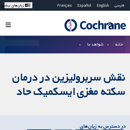
فارسی
English
Español
Français
زبان‌های بیشتر
Deutsch
Hrvatski
Русский
简体中文
繁體中文
ไทย
Bahasa Malaysia
بستن جستجو ✖
فیلترها
خانه
شواهد ما
نقش سربرولیزین در درمان
سکته مغزی ایسکمیک حاد
در دسترس به زیان‌های