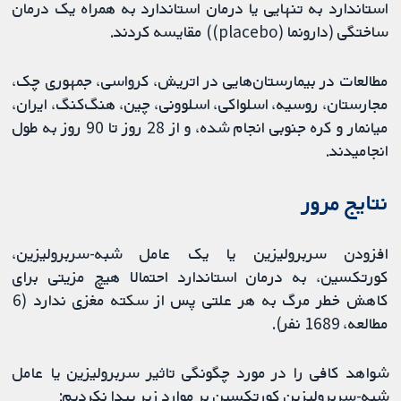
استاندارد به تنهایی یا درمان استاندارد به همراه یک درمان
ساختگی (دارونما (placebo)) مقایسه کردند.
مطالعات در بیمارستان‌هایی در اتریش، کرواسی، جمهوری چک،
مجارستان، روسیه، اسلواکی، اسلوونی، چین، هنگ‌کنگ، ایران،
میانمار و کره جنوبی انجام شده، و از 28 روز تا 90 روز به طول
انجامیدند.
نتایج مرور
افزودن سربرولیزین یا یک عامل شبه-سربرولیزین،
کورتکسین، به درمان استاندارد احتمالا هیچ مزیتی برای
کاهش خطر مرگ به هر علتی پس از سکته مغزی ندارد (6
مطالعه، 1689 نفر).
شواهد کافی را در مورد چگونگی تاثیر سربرولیزین یا عامل
شبه-سربرولیزین کورتکسین بر موارد زیر پیدا نکردیم: