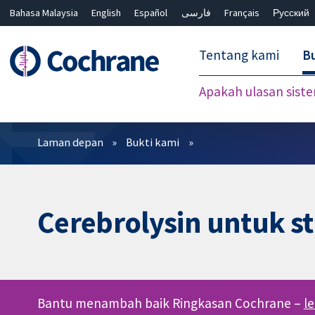
Bahasa Malaysia
English
Español
فارسی
Français
Русский
繁體中文
简体中文
Tentang kami
Bu
Apakah ulasan sist
Penapis
Laman depan
Bukti kami
Cerebrolysin untuk st
Bantu menambah baik Ringkasan Cochrane –
l