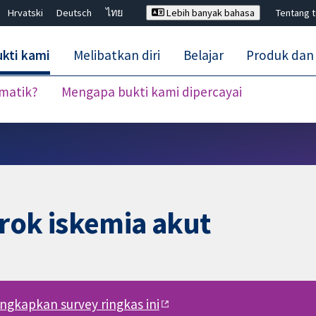
Hrvatski
Deutsch
ไทย
Lebih banyak bahasa
Tentang 
kti kami
Melibatkan diri
Belajar
Produk dan
ematik?
Mengapa bukti kami dipercayai
Tutup carian ✖
rok iskemia akut
engkapkan survey ringkas ini