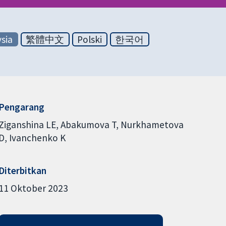
sia
繁體中文
Polski
한국어
Pengarang
Ziganshina LE
Abakumova T
Nurkhametova
D
Ivanchenko K
Diterbitkan
11 Oktober 2023