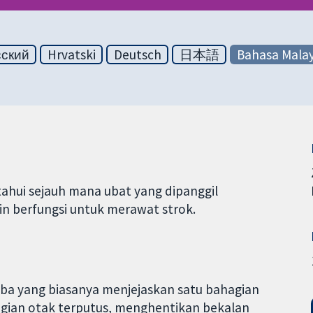
сский
Hrvatski
Deutsch
日本語
Bahasa Malay
tahui sejauh mana ubat yang dipanggil
ain berfungsi untuk merawat strok.
iba yang biasanya menjejaskan satu bahagian
hagian otak terputus, menghentikan bekalan