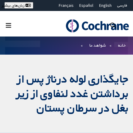
فارسی
English
Español
Français
زبان‌های بیشتر
Deutsch
Hrvatski
Русский
简体中文
繁體中文
ไทย
Bahasa Malaysia
بستن جستجو ✖
فیلترها
خانه
شواهد ما
جایگذاری لوله درناژ پس از
برداشتن غدد لنفاوی از زیر
بغل در سرطان پستان