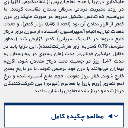
جایگذاری درن را با عدم انجام آن پس از لنفادنکتومی آگزیلاری
در روند مدیریت درمانی سرطان پستان مقایسه کردند. ما
دریافتیم که شانس تشکیل سروما در صورت جایگذاری درن
کمتر از قرار ندادن آن بود (احتمالا 0.46 برابر کمتر)، و تعداد
دفعات نیاز به انجام آسپیراسیون (استفاده از سوزن برای درناژ
مایع سروما در کلینیک سرپایی) کمتر گزارش شد (به‌طور
متوسط، 0.79 کمتر به ازای هر شرکت‌کننده). این مزایا باید در
مقابل میانگین طولانی‌تر مدت زمان بستری در بیمارستان به
مدت 1.47 روز در جمعیت تحت درناژ متعادل شود، اگرچه
بیماران می‌توانند با درن خود ترخیص شوند، تا در تاریخ بعدی
خارج شوند. خطر بروز عفونت، حجم مایع آسپیره شده و نرخ
ادم لنفاوی (ورم بازو) یا هماتوم (کبودی) بین شرکت‏‌کنندگان
درناژ شده و درناژ نشده تفاوتی را نشان ندادند.
مطالعه چکیده کامل