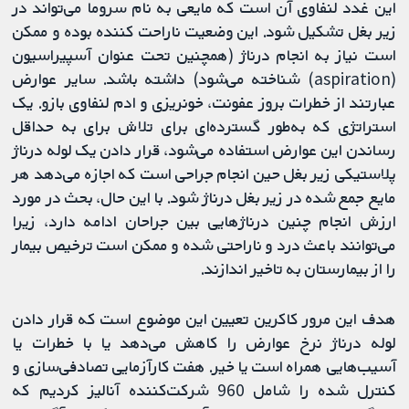
این غدد لنفاوی آن است که مایعی به نام سروما می‌تواند در
زیر بغل تشکیل شود. این وضعیت ناراحت کننده بوده و ممکن
است نیاز به انجام درناژ (همچنین تحت عنوان آسپیراسیون
(aspiration) شناخته می‌شود) داشته باشد. سایر عوارض
عبارتند از خطرات بروز عفونت، خونریزی و ادم لنفاوی بازو. یک
استراتژی که به‌طور گسترده‌ای برای تلاش برای به حداقل
رساندن این عوارض استفاده می‌شود، قرار دادن یک لوله درناژ
پلاستیکی زیر بغل حین انجام جراحی است که اجازه می‌دهد هر
مایع جمع شده در زیر بغل درناژ شود. با این حال، بحث در مورد
ارزش انجام چنین درناژ‌هایی بین جراحان ادامه دارد، زیرا
می‌توانند باعث درد و ناراحتی شده و ممکن است ترخیص بیمار
را از بیمارستان به تاخیر اندازند.
هدف این مرور کاکرین تعیین این موضوع است که قرار دادن
لوله درناژ نرخ عوارض را کاهش می‌دهد یا با خطرات یا
آسیب‌هایی همراه است یا خیر. هفت کارآزمایی تصادفی‌سازی و
کنترل شده را شامل 960 شرکت‌کننده آنالیز کردیم که