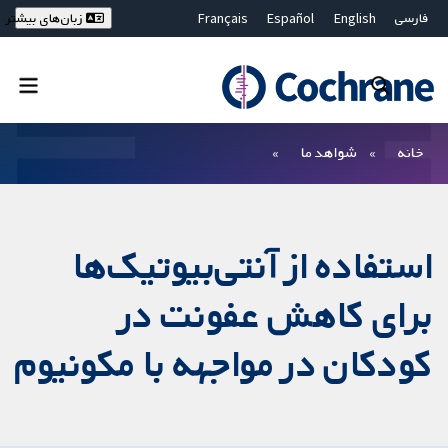
فارسی
English
Español
Français
زبان‌های بیشتر
Deutsch
Hrvatski
Русский
简体中文
繁體中文
ไทย
Bahasa Malaysia
بستن جستجو ✖
فیلترها
خانه
شواهد ما
استفاده از آنتی‌بیوتیک‌ها
برای کاهش عفونت در
کودکان در مواجهه با مکونیوم