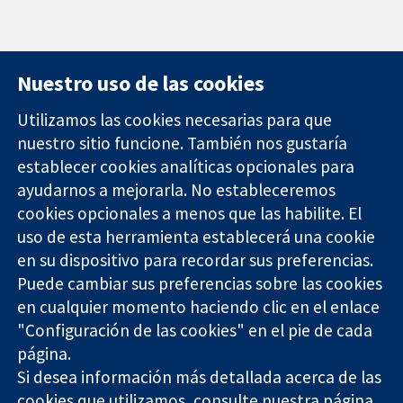
Nuestro uso de las cookies
Utilizamos las cookies necesarias para que
nuestro sitio funcione. También nos gustaría
11-13 Cavendish
Contacto
establecer cookies analíticas opcionales para
Square
Noticias
ayudarnos a mejorarla. No estableceremos
Evidencia fiable.
Londres
Prensa
Decisiones
cookies opcionales a menos que las habilite. El
W1G 0AN
Sobre
informadas.
Reino Unido
nosotros
uso de esta herramienta establecerá una cookie
Mejor salud.
Empleo
en su dispositivo para recordar sus preferencias.
Cochrane
Puede cambiar sus preferencias sobre las cookies
Library
en cualquier momento haciendo clic en el enlace
"Configuración de las cookies" en el pie de cada
página.
The Cochrane Collaboration is a charity (no. 1045921) and a
Si desea información más detallada acerca de las
company limited by guarantee (no. 03044323) registered in
cookies que utilizamos, consulte nuestra
página
England & Wales. VAT registration number GB 718 2127 49.