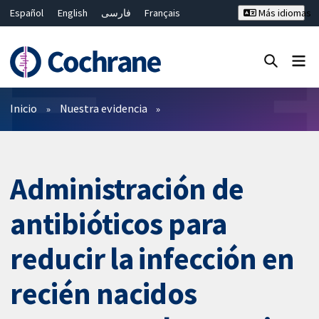
Español
English
فارسی
Français
Más idiomas
Русский
Hrvatski
Deutsch
Bahasa Malaysia
ไทย
繁體中文
简体中文
Cerrar búsqueda ✖
Filtros
Inicio
Nuestra evidencia
Administración de
antibióticos para
reducir la infección en
recién nacidos