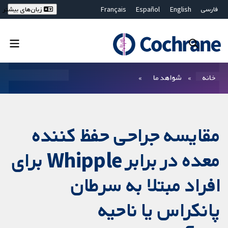
فارسی
English
Español
Français
زبان‌های بیشتر
Deutsch
Hrvatski
Русский
简体中文
繁體中文
ไทย
Bahasa Malaysia
بستن جستجو ✖
فیلترها
خانه
شواهد ما
مقایسه جراحی حفظ کننده
معده در برابر Whipple برای
افراد مبتلا به سرطان
پانکراس یا ناحیه