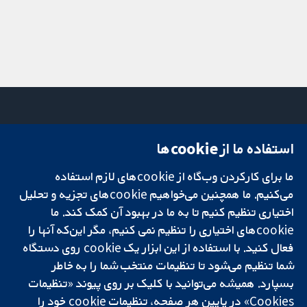
استفاده ما از cookie‌ها
میدان کاوندیش
تماس با ما
۱۳-۱۱
اخبار
ما برای کارکردن وب‌گاه از cookie‌های لازم استفاده
تحقیقات قابل
لندن
دفتر رسانه‌ای
اعتماد.
W1G 0AN
درباره ما
می‌کنیم. ما همچنین می‌خواهیم cookie‌های تجزیه و تحلیل
تصمیم‌گیری آگاهانه.
بریتانیا
فرصت‌های
اختیاری تنظیم کنیم تا به ما در بهبود آن کمک کند. ما
سلامت بهتر.
شغلی
cookie‌های اختیاری را تنظیم نمی کنیم، مگر این‌که آنها را
Cochrane
فعال کنید. با استفاده از این ابزار یک cookie‌ روی دستگاه
Library
شما تنظیم می‌شود تا تنظیمات منتخب شما را به خاطر
بسپارد. همیشه می‌توانید با کلیک بر روی پیوند «تنظیمات
Cookies» در پایین هر صفحه، تنظیمات cookie‌ خود را
شبکه همکاری کاکرین، یک مؤسسه خیریه (شماره 1045921) و یک شرکت با