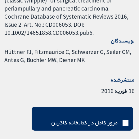
(classic Whipple) for surgical treatment of
periampullary and pancreatic carcinoma.
Cochrane Database of Systematic Reviews 2016,
Issue 2. Art. No.: CD006053. DOI:
10.1002/14651858.CD006053.pub6.
نویسندگان
Hüttner FJ
Fitzmaurice C
Schwarzer G
Seiler CM
Antes G
Büchler MW
Diener MK
منتشرشده
16 فوریه 2016
مرور کامل در کتابخانه کاکرین