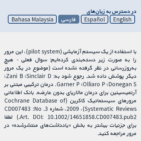
در دسترس به زیان‌های
English
Español
فارسی
Bahasa Malaysia
با استفاده از یک سیستم آزمایشی (pilot system)، این مرور
را به‌ صورت زیر دسته‌بندی کرده‌ایم: سوال فعلی - هیچ
به‌روزرسانی در نظر گرفته نشده است (موضوع در یک مرور
دیگر پوشش داده شد. رجوع شود به: Sinclair D؛ Zani B؛
Donegan S؛ Olliaro P؛ Garner P. درمان ترکیبی مبتنی بر
آرتمیسینین برای درمان مالاریای بدون عارضه. بانک اطلاعاتی
مرورهای سیستماتیک کاکرین (Cochrane Database of
Systematic Reviews)، 2009، شماره 3. CD007483 :No
Art. DOI: 10.1002/14651858.CD007483.pub2.) لطفا
برای جزئیات بیشتر به بخش «یادداشت‌های منتشرشده» در
مرور مراجعه کنید.