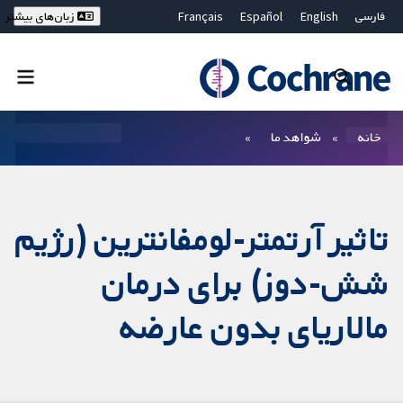
فارسی
English
Español
Français
زبان‌های بیشتر
Deutsch
Hrvatski
Русский
简体中文
繁體中文
ไทย
Bahasa Malaysia
بستن جستجو ✖
فیلترها
خانه
شواهد ما
تاثیر آرتمتر-لومفانترین (رژیم
شش-دوز) برای درمان
مالاریای بدون عارضه