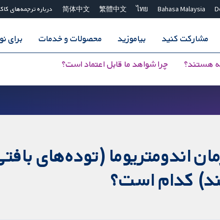
D
Bahasa Malaysia
ไทย
繁體中文
简体中文
درباره ترجمه‌های کاک
مشارکت کنید
بیاموزید
محصولات و خدمات
برای ن
ه هستند؟
چرا شواهد ما قابل اعتماد است؟
ن اندومتریوما (توده‌های بافتی
ند) کدام است؟