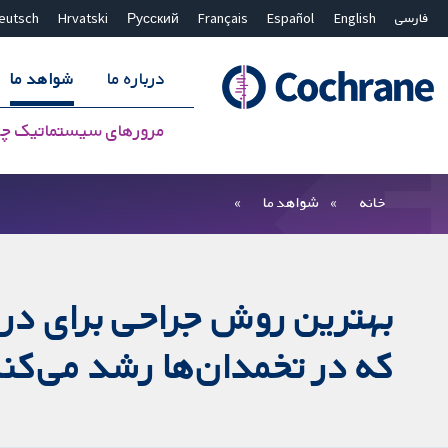
فارسی
English
Español
Français
Русский
Hrvatski
eutsch
درباره ما
شواهد ما
مرورهای سیستماتیک چ
بستن جستجو ✖
فیلترها
خانه
شواهد ما
بهترین روش جراحی برای درما
که در تخمدان‌ها رشد می‌کن