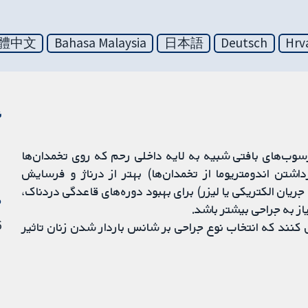
體中文
Bahasa Malaysia
日本語
Deutsch
Hrv
ن
 درمان جراحی اندومتریوما (endometrioma) (رسوب‌های بافتی شبیه به لایه داخلی رحم که روی تخمدان‌ها
نند)، ممکن است اکسیزیون (excision) (برداشتن اندومتریوما از تخمدان‌ها) بهتر از درناژ و فرسایش
ن اندومتریوما با جریان الکتریکی یا لیزر) برای بهبود دوره‌های قاعدگی دردناک،
م
از به جراحی بیشتر باشد.
26 
 کنند که انتخاب نوع جراحی بر شانس باردار شدن زنان تاثیر