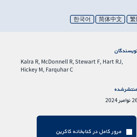
한국어
简体中文
繁
ویسندگان
Kalra R
McDonnell R
Stewart F
Hart RJ
Hickey M
Farquhar C
نتشرشده
نوامبر 2024
مرور کامل در کتابخانه کاکرین