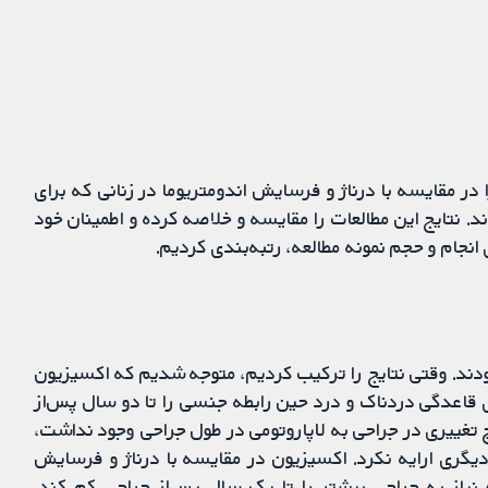
در مقایسه با درناژ و فرسایش اندومتریوما در زنانی که برای
د. نتایج این مطالعات را مقایسه و خلاصه کرده و اطمینان خود
نجام و حجم نمونه مطالعه، رتبه‌بندی کردیم.
 را یافتیم که شامل 578 زن 18 تا 40 سال بودند. وقتی نتایج را ترکیب کردیم، متوجه شدیم که اکسیزیون
قاعدگی دردناک و درد حین رابطه جنسی را تا دو سال پس‌از
 تغییری در جراحی به لاپاروتومی در طول جراحی وجود نداشت،
 دیگری ارایه نکرد. اکسیزیون در مقایسه با درناژ و فرسایش
یاز به جراحی بیشتر را تا یک سال پس‌از جراحی کم کند.