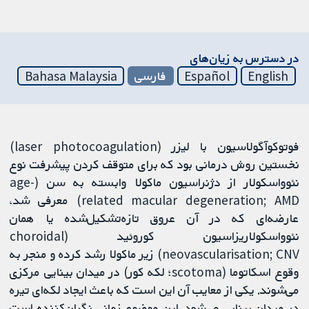
در دسترس به زیان‌های
English
Español
فارسی
Bahasa Malaysia
فوتوکوآگولاسیون با لیزر (laser photocoagulation)
نخستین روش درمانی بود که برای متوقف کردن پیشرفت نوع
نئوواسکولار از دژنراسیون ماکولا وابسته به سن (age-
related macular degeneration; AMD) معرفی شد،
عارضه‌ای که در آن عروق تازه‌تشکیل‌شده یا همان
نئوواسکولاریزاسیون کوروئید (choroidal
neovascularisation; CNV) زیر ماکولا رشد کرده و منجر به
وقوع اسکاتوما (scotoma؛ لکه کور) در میدان بینایی مرکزی
می‌شوند. یکی از معایب آن این است که باعث ایجاد لکه‌ای تیره
در میدان بینایی می‌شود. این موضوع زمانی نگران‌کننده است