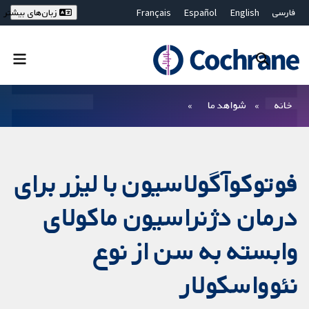
فارسی
English
Español
Français
زبان‌های بیشتر
Deutsch
Hrvatski
Русский
简体中文
繁體中文
ไทย
Bahasa Malaysia
بستن جستجو ✖
فیلترها
خانه
شواهد ما
فوتوکوآگولاسیون با لیزر برای
درمان دژنراسیون ماکولای
وابسته به سن از نوع
نئوواسکولار